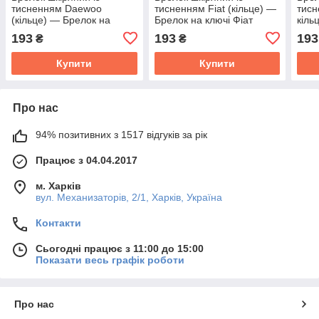
тисненням Daewoo
тисненням Fiat (кільце) —
тисн
(кільце) — Брелок на
Брелок на ключі Фіат
кіль
ключі Деу
Фор
193
193
193
₴
₴
Купити
Купити
Про нас
94% позитивних з 1517 відгуків за рік
Працює з 04.04.2017
м. Харків
вул. Механизаторів, 2/1, Харків, Україна
Контакти
Сьогодні працює з 11:00 до 15:00
Показати весь графік роботи
Про нас