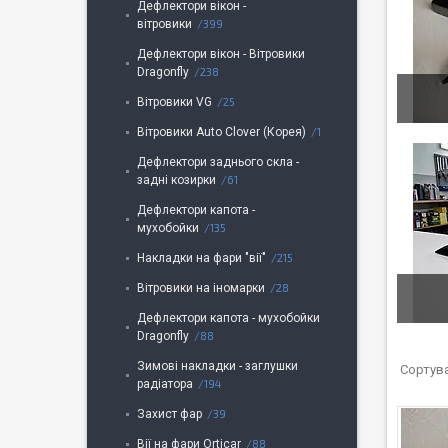
Дефлектори вікон -
вітровики
399
Дефлектори вікон - Вітровики
Dragonfly
238
Вітровики VG
25
Вітровики Auto Clover (Корея)
1
Дефлектори заднього скла -
задні козирки
61
Дефлектори капота -
мухобойки
135
Накладки на фари "вії"
215
Вітровики на іномарки
28
Дефлектори капота - мухобойки
Dragonfly
88
Зимові накладки - заглушки
радіатора
194
Захист фар
39
Вії на фари Orticar
88