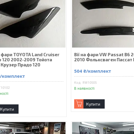
а фари TOYOTA Land Cruiser
Вії на фари VW Passat B6 
o 120 2002-2009 Тойота
2010 Фольксваген Пассат 
 Крузер Прадо 120
504 ₴/комплект
₴/комплект
RW10505
T10102
В наявності
ності
Купити
Купити