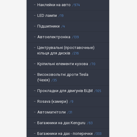
Наклейки на авто
974
LED лампи
19
Підшипники
4
Автоелектроніка
139
Центрувальні (проставочные)
кільця для дисків
216
Кріпильні елементи кузова
70
Високовольтні дроти Tesla
(Чехія)
35
Прокладки для двигунів БЦМ
105
Rosava (камери)
9
Автомагнітоли
31
Багажники на дах Kenguru
63
Багажники на дах - поперечки
333