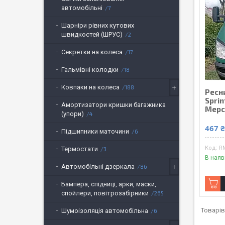
автомобільні
7
Шарніри рівних кутових
швидкостей (ШРУС)
2
Секретки на колеса
17
Гальмівні колодки
18
Ковпаки на колеса
188
Ресн
Spri
Амортизатори кришки багажника
Мерс
(упори)
4
467 
Підшипники маточини
6
R
Термостати
3
В наяв
Автомобільні дзеркала
86
Бампера, спідниці, арки, маски,
спойлери, повітрозабірники
265
Шумоізоляція автомобільна
6