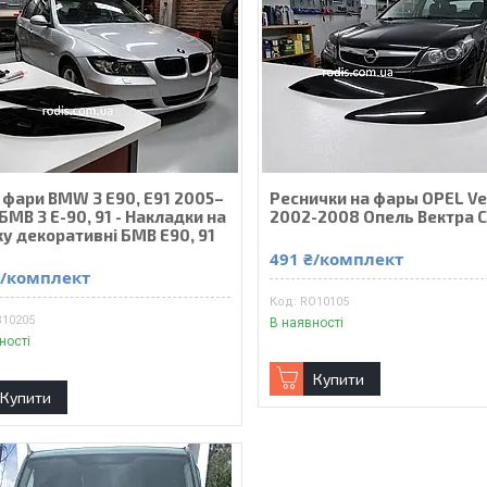
а фари BMW 3 E90, E91 2005–
Реснички на фары OPEL Ve
БМВ 3 Е-90, 91 - Накладки на
2002-2008 Опель Вектра 
у декоративні БМВ Е90, 91
491 ₴/комплект
₴/комплект
RO10105
B10205
В наявності
ності
Купити
Купити