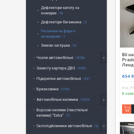
Дефлектори капоту на
іномарки
16
Дефлектори багажника
3
Реснички на фары к
иномаркам
7
Зимові заглушки
13
Вії н
Чохли автомобільні
16184
Prad
Ленд
Захисту картера ДВЗ
1080
654 
Підкрилки автомобільні
657
R
Бризковики
5705
В наяв
Автомобільні килимки
15255
Ворсові килими (текстильні
килими) "Extra"
17
Склопідйомники автомобільні
12