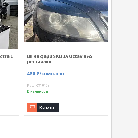
ctra C
Вії на фари SKODA Octavia А5
С
рестайлінг
480 ₴/комплект
RS10109
В наявності
Купити