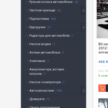
Рульові колеса автомобільні
62
Світлові прилади
42
Підлокітники
891
Евроручки
27
Радіатори для автомобілів
1
Вії н
Насоси водяні
3
2012 
оптик
Антени автомобільні
1
488 
Зчеплення
7
Амортизатори, вставні
R
патрони
7
В наяв
Насоси і компресори
1
Автозапчастини
1916
Домкрати
15
Свічки запалювання