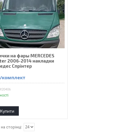
ички на фары MERCEDES
nter 2006-2014 накладки
едес Спрінтер
₴/комплект
M20406
ності
Купити