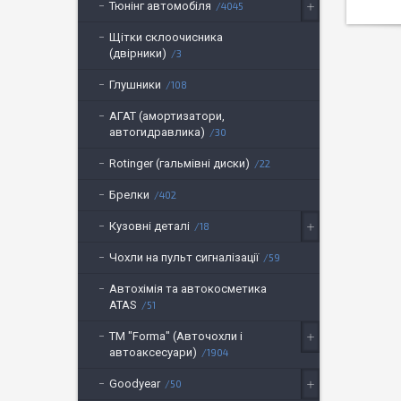
Тюнінг автомобіля
4045
Щітки склоочисника
(двірники)
3
Глушники
108
АГАТ (амортизатори,
автогидравлика)
30
Rotinger (гальмівні диски)
22
Брелки
402
Кузовні деталі
18
Чохли на пульт сигналізації
59
Автохімія та автокосметика
ATAS
51
ТМ "Forma" (Авточохли і
автоаксесуари)
1904
Goodyear
50