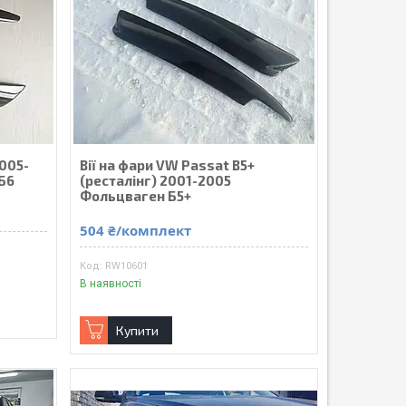
2005-
Вії на фари VW Passat B5+
Б6
(ресталінг) 2001-2005
Фольцваген Б5+
504 ₴/комплект
RW10601
В наявності
Купити