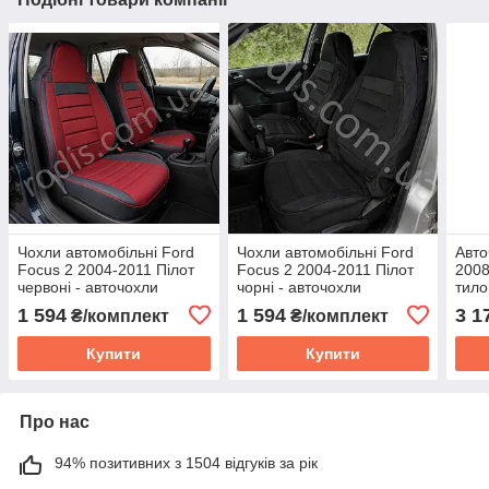
Чохли автомобільні Ford
Чохли автомобільні Ford
Авто
Focus 2 2004-2011 Пілот
Focus 2 2004-2011 Пілот
2008 
червоні - авточохли
чорні - авточохли
тило
комплект Форд Фокус 2
комплект Форд Фокус 2
Фієс
1 594
1 594
3 1
₴/комплект
₴/комплект
Купити
Купити
Про нас
94% позитивних з 1504 відгуків за рік