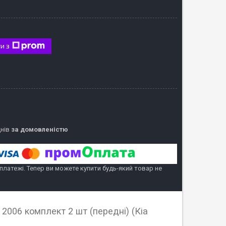
и з
днів
за домовленістю
 платежі. Тепер ви можете купити будь-який товар не
2006 комплект 2 шт (передні) (Кіа