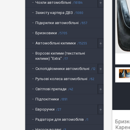
Чохли автомобільні
16184
Захисту картера ДВЗ
1080
Підкрилки автомобільні
657
Бризковики
5705
Автомобільні килимки
15255
Ворсові килими (текстильні
килими) "Extra"
17
Склопідйомники автомобільні
12
Рульові колеса автомобільні
62
Світлові прилади
42
Підлокітники
891
Евроручки
27
Радіатори для автомобілів
1
Бризк
Карен
Насоси водяні
3