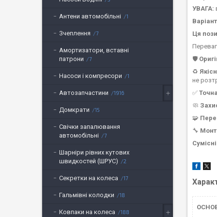
УВАГА:
Антени автомобільні
1
Варіан
Зчеплення
Ця пози
7
Переваг
Амортизатори, вставні
🛡️
Оригі
патрони
7
♻️
Якісн
Насоси і компресори
1
не розт
✅
Точн
Автозапчастини
1916
🧼
Захи
Домкрати
15
🧩
Пере
Свічки запалювання
🔧
Мон
автомобільні
7
Сумісні
Шарніри рівних кутових
швидкостей (ШРУС)
2
Секретки на колеса
17
Харак
Гальмівні колодки
18
ОСНОВ
Ковпаки на колеса
188