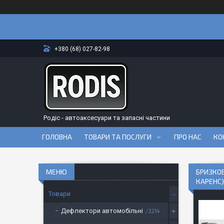
+380 (68) 027-82-98
Родіс - автоаксесуари та запасні частини
ГОЛОВНА
ТОВАРИ ТА ПОСЛУГИ
ПРО НАС
КО
БРИЗКОВ
КАРЕНС)
Товари
Дефлектори автомобільні
2214