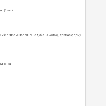
ні (2 шт)
в і УФ-випромінювання; не дубіє на холоді, тримає форму,
підгонка