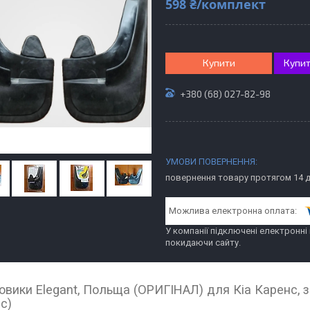
598 ₴/комплект
Купити
Купит
+380 (68) 027-82-98
повернення товару протягом 14 
У компанії підключені електронні
покидаючи сайту.
овики Elegant, Польща (ОРИГІНАЛ) для Кіа Каренс, з 
с)