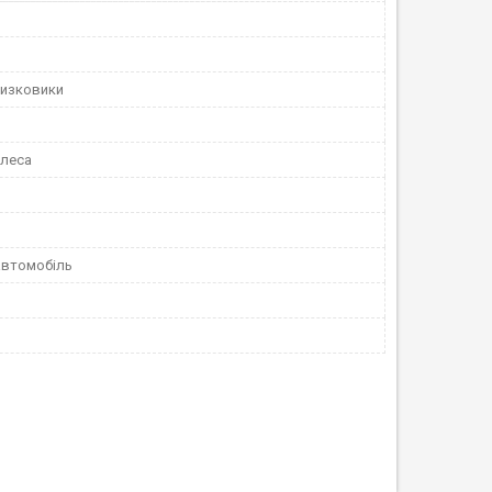
ризковики
олеса
автомобіль