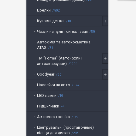
Брелки
402
Кузовні деталі
18
Чохли на пульт сигналізації
59
Автохімія та автокосметика
ATAS
51
ТМ "Forma" (Авточохли і
автоаксесуари)
1904
Goodyear
50
Наклейки на авто
974
LED лампи
19
Підшипники
4
Автоелектроніка
139
Центрувальні (проставочные)
кільця для дисків
216