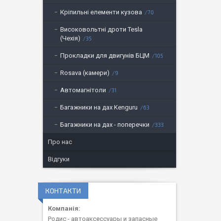
Кріпильні елементи кузова
70
Високовольтні дроти Tesla
(Чехія)
35
Прокладки для двигунів БЦМ
105
Rosava (камери)
9
Автомагнітоли
31
Багажники на дах Kenguru
63
Багажники на дах - поперечки
333
Про нас
Відгуки
КОНТАКТИ
Родис - автоаксессуары и запасные