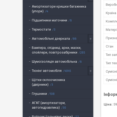
Вироб
Амортизатори кришки багажника
(упори)
4
Країна
Підшипники маточини
6
Компле
Термостати
Матері
3
Призн
Автомобільні дзеркала
86
Стан
Бампера, спідниці, арки, маски,
спойлери, повітрозабірники
265
Тип за
Шумоізоляція автомобільна
6
Тип тех
Тюнінг автомобіля
4045
Сумісн
Сумісн
Щітки склоочисника
(двірники)
3
Глушники
Інфор
108
АГАТ (амортизатори,
Ціна:
59
автогидравлика)
30
Rotinger (гальмівні диски)
22