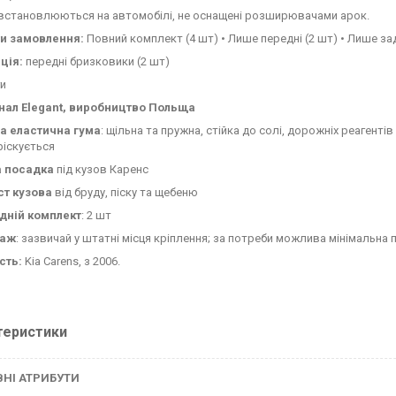
встановлюються на автомобілі, не оснащені розширювачами арок.
ти замовлення:
Повний комплект (4 шт) • Лише передні (2 шт) • Лише зад
ція:
передні бризковики (2 шт)
и
нал Elegant, виробництво Польща
а еластична гума
: щільна та пружна, стійка до солі, дорожніх реагенті
ріскується
а посадка
під кузов Каренс
ст кузова
від бруду, піску та щебеню
дній комплект
: 2 шт
таж
: зазвичай у штатні місця кріплення; за потреби можлива мінімальна 
сть:
Kia Carens, з 2006.
теристики
НІ АТРИБУТИ