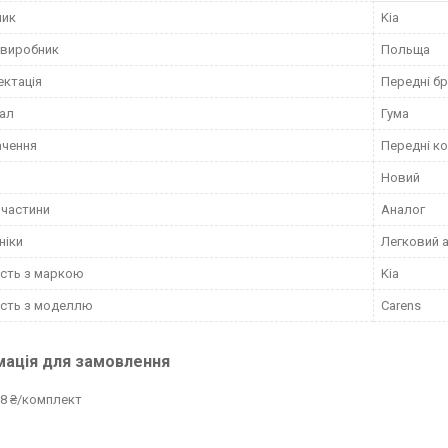
ник
Kia
 виробник
Польща
ктація
Передні б
ал
Гума
ачення
Передні к
Новий
пчастини
Аналог
ніки
Легковий 
ість з маркою
Kia
ість з моделлю
Carens
мація для замовлення
8 ₴/комплект