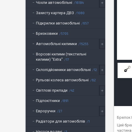
Чохли автомобільні
16184
Захисту картера ДВЗ
1080
Підкрилки автомобільні
657
Бризковики
5705
Автомобільні килимки
15255
Ворсові килими (текстильні
килими) "Extra"
17
Склопідйомники автомобільні
12
Рульові колеса автомобільні
62
Світлові прилади
42
Підлокітники
891
Евроручки
27
Брелок 
Радіатори для автомобілів
1
Цей брел
частина
Насоси водяні
3