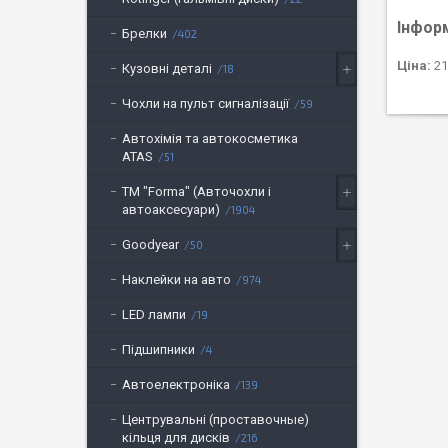
Інфор
Брелки
402
Ціна:
21
Кузовні деталі
18
Чохли на пульт сигналізації
59
Автохімія та автокосметика
ATAS
51
ТМ "Forma" (Авточохли і
автоаксесуари)
1904
Goodyear
50
Наклейки на авто
974
LED лампи
19
Підшипники
4
Автоелектроніка
139
Центрувальні (проставочные)
кільця для дисків
216