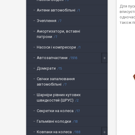
Для пус
Антени автомобільні
1
вписуєт
одночас
Зчеплення
7
також п
Амортизатори, вставні
патрони
7
Насоси і компресори
1
Автозапчастини
1916
Домкрати
15
Свічки запалювання
автомобільні
7
Шарніри рівних кутових
швидкостей (ШРУС)
2
Секретки на колеса
17
Гальмівні колодки
18
Ковпаки на колеса
188