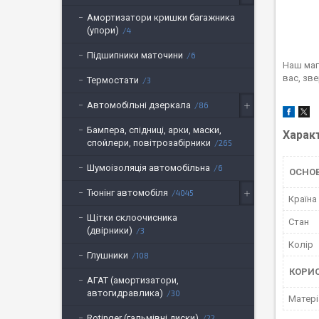
Амортизатори кришки багажника
(упори)
4
Підшипники маточини
6
Наш маг
вас, зв
Термостати
3
Автомобільні дзеркала
86
Бампера, спідниці, арки, маски,
Харак
спойлери, повітрозабірники
265
Шумоізоляція автомобільна
6
ОСНО
Тюнінг автомобіля
4045
Країна
Щітки склоочисника
Стан
(двірники)
3
Колір
Глушники
108
КОРИ
АГАТ (амортизатори,
автогидравлика)
30
Матері
Rotinger (гальмівні диски)
22