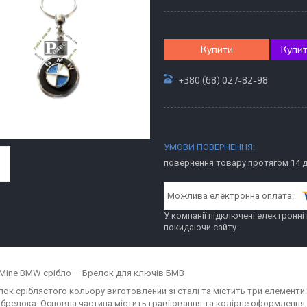
Купити
Купит
+380 (68) 027-82-98
повернення товару протягом 14 
У компанії підключені електронні
покидаючи сайту.
Mine BMW срібло — Брелок для ключів БМВ
ок сріблястого кольору виготовлений зі сталі та містить три елементи: к
 брелока. Основна частина містить гравіювання та колірне оформлення,