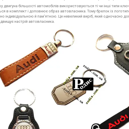
ку двигуна більшості автомобілів використовуються ті чи інші типи кл
ься в комплект і доповнює образ автовласника. Тому брелок із логотипо
но індивідуальною й пам'ятною. Це невеликий виріб, який одночасно до
ідвищує настрій автовласника.