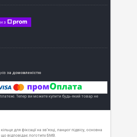
и з
днів
за домовленістю
 платежі. Тепер ви можете купити будь-який товар не
ільце для фіксації на зв'язці, ланцюг підвісу, основна
 що відповідає логотипу БМВ.