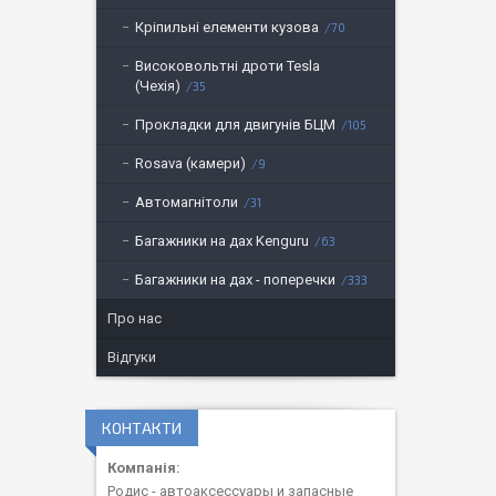
Кріпильні елементи кузова
70
Високовольтні дроти Tesla
(Чехія)
35
Прокладки для двигунів БЦМ
105
Rosava (камери)
9
Автомагнітоли
31
Багажники на дах Kenguru
63
Багажники на дах - поперечки
333
Про нас
Відгуки
КОНТАКТИ
Родис - автоаксессуары и запасные