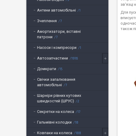
зв'язці 
Антени автомобільні
1
Для пус
вписуєт
Зчеплення
7
одночас
також п
Амортизатори, вставні
патрони
7
Насоси і компресори
1
Автозапчастини
1916
Домкрати
15
Свічки запалювання
автомобільні
7
Шарніри рівних кутових
швидкостей (ШРУС)
2
Секретки на колеса
17
Гальмівні колодки
18
Ковпаки на колеса
188