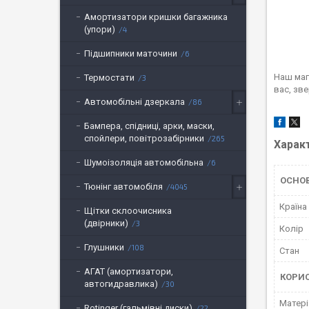
Амортизатори кришки багажника
(упори)
4
Підшипники маточини
6
Наш маг
Термостати
3
вас, зв
Автомобільні дзеркала
86
Бампера, спідниці, арки, маски,
спойлери, повітрозабірники
265
Харак
Шумоізоляція автомобільна
6
ОСНО
Тюнінг автомобіля
4045
Країна
Щітки склоочисника
(двірники)
3
Колір
Глушники
108
Стан
АГАТ (амортизатори,
КОРИ
автогидравлика)
30
Матері
Rotinger (гальмівні диски)
22