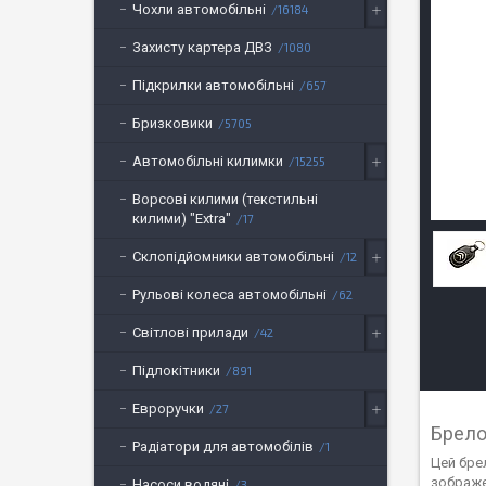
Чохли автомобільні
16184
Захисту картера ДВЗ
1080
Підкрилки автомобільні
657
Бризковики
5705
Автомобільні килимки
15255
Ворсові килими (текстильні
килими) "Extra"
17
Склопідйомники автомобільні
12
Рульові колеса автомобільні
62
Світлові прилади
42
Підлокітники
891
Евроручки
27
Брело
Радіатори для автомобілів
1
Цей бре
зображе
Насоси водяні
3