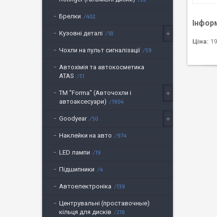
Брелки
402
Інфор
Кузовні деталі
18
Ціна:
19
Чохли на пульт сигналізації
59
Автохімія та автокосметика
ATAS
51
ТМ "Forma" (Авточохли і
автоаксесуари)
1904
Goodyear
50
Наклейки на авто
974
LED лампи
19
Підшипники
4
Автоелектроніка
139
Центрувальні (проставочные)
кільця для дисків
216