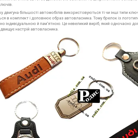
ключів.
ку двигуна більшості автомобілів використовуються ті чи інші типи кл
ься в комплект і доповнює образ автовласника. Тому брелок із логотипо
но індивідуальною й пам'ятною. Це невеликий виріб, який одночасно до
ідвищує настрій автовласника.