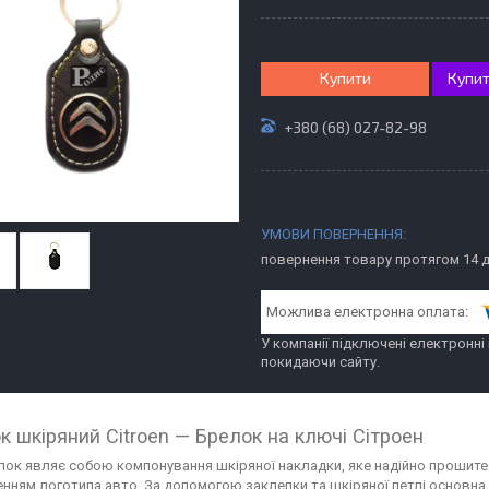
Купити
Купит
+380 (68) 027-82-98
повернення товару протягом 14 
У компанії підключені електронні
покидаючи сайту.
к шкіряний Citroen — Брелок на ключі Сітроен
лок являє собою компонування шкіряної накладки, яке надійно прошит
нням логотипа авто. За допомогою заклепки та шкіряної петлі основна ча