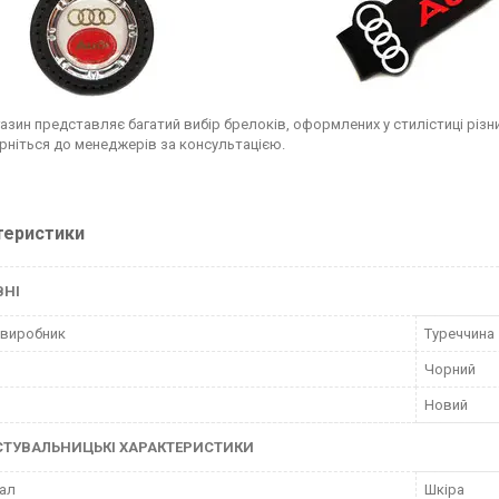
азин представляє багатий вибір брелоків, оформлених у стилістиці різни
ерніться до менеджерів за консультацією.
теристики
ВНІ
 виробник
Туреччина
Чорний
Новий
СТУВАЛЬНИЦЬКІ ХАРАКТЕРИСТИКИ
ал
Шкіра