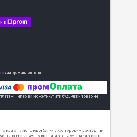
и з
днів
за домовленістю
 платежі. Тепер ви можете купити будь-який товар не
е по краю та металевої бляхи з кольоровим рельєфним
стина кріпиться до кільця, яке слугує для фіксації на