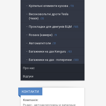
Кріпильні елементи кузова
70
Високовольтні дроти Tesla
(Чехія)
35
Прокладки для двигунів БЦМ
105
Rosava (камери)
9
Автомагнітоли
31
Багажники на дах Kenguru
63
Багажники на дах - поперечки
333
Про нас
Відгуки
КОНТАКТИ
Родис - автоаксессуары и запасные