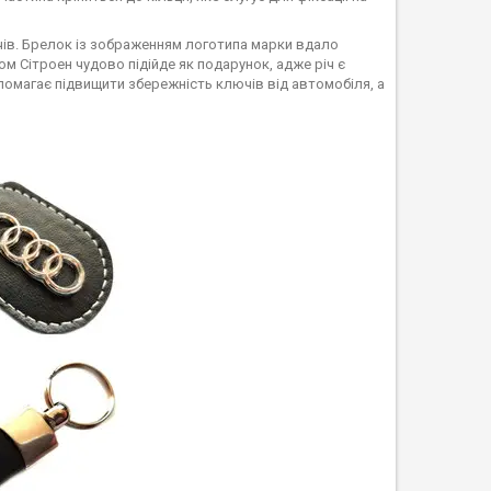
ючів. Брелок із зображенням логотипа марки вдало
м Сітроен чудово підійде як подарунок, адже річ є
помагає підвищити збережність ключів від автомобіля, а