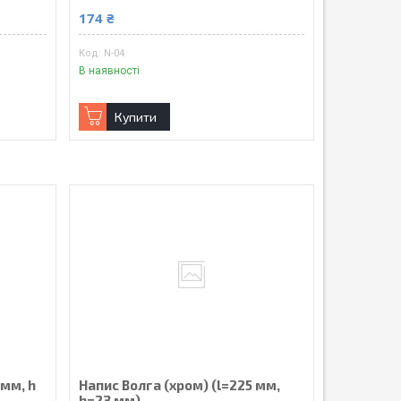
174 ₴
N-04
В наявності
Купити
 мм, h
Напис Волга (хром) (l=225 мм,
h=23 мм)