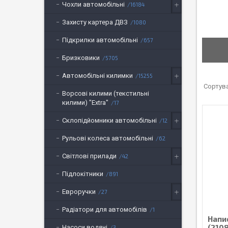
Чохли автомобільні
16184
Захисту картера ДВЗ
1080
Підкрилки автомобільні
657
Бризковики
5705
Автомобільні килимки
15255
Ворсові килими (текстильні
килими) "Extra"
17
Склопідйомники автомобільні
12
Рульові колеса автомобільні
62
Світлові прилади
42
Підлокітники
891
Евроручки
27
Радіатори для автомобілів
1
Напис
(2108
Насоси водяні
3