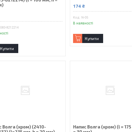
м)
174 ₴
₴
N-05
В наявності
083-8212214
ності
Купити
Купити
 Волга (хром) (2410-
Напис Волга (хром) (l = 175
32) (l=235 мм, h = 20 мм)
= 30 мм)