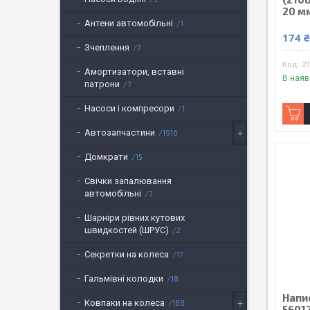
20 м
Антени автомобільні
1
174 
Зчеплення
7
21
Амортизатори, вставні
В наяв
патрони
7
Насоси і компресори
1
Автозапчастини
1916
Домкрати
15
Свічки запалювання
автомобільні
7
Шарніри рівних кутових
швидкостей (ШРУС)
2
Секретки на колеса
17
Гальмівні колодки
18
Напис
Ковпаки на колеса
188
56012