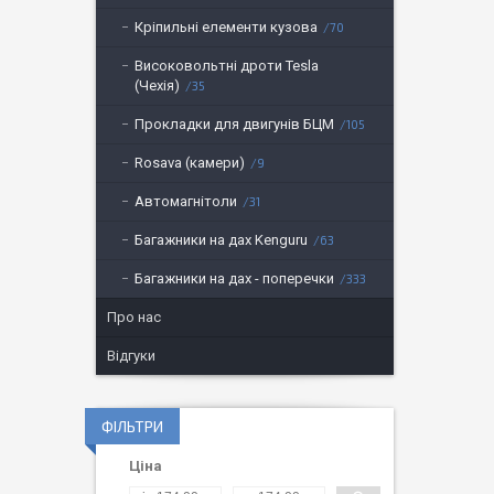
Кріпильні елементи кузова
70
Високовольтні дроти Tesla
(Чехія)
35
Прокладки для двигунів БЦМ
105
Rosava (камери)
9
Автомагнітоли
31
Багажники на дах Kenguru
63
Багажники на дах - поперечки
333
Про нас
Відгуки
ФІЛЬТРИ
Ціна