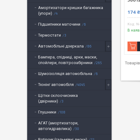
Амортизатори кришки багажника
174 
(упори)
4
Підшипники маточини
N-
6
В наяв
Термостати
3
Автомобільні дзеркала
86
Бампера, спідниці, арки, маски,
спойлери, повітрозабірники
265
Шумоізоляція автомобільна
6
Тюнінг автомобіля
4045
Щітки склоочисника
(двірники)
3
Глушники
108
АГАТ (амортизатори,
автогидравлика)
30
Rotinger (гальмівні диски)
22