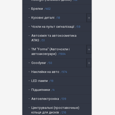
Брелки
402
Кузовні деталі
18
Чохли на пульт сигналізації
59
Автохімія та автокосметика
ATAS
51
ТМ "Forma" (Авточохли і
автоаксесуари)
1904
Goodyear
50
Наклейки на авто
974
LED лампи
19
Підшипники
4
Автоелектроніка
139
Центрувальні (проставочные)
кільця для дисків
216