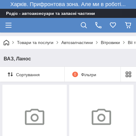
Харків. Прифронтова зона. Але ми в роботі...
Родіс - автоаксесуари та запасні частини
Товари та послуги
Автозапчастини
Вітровики
Вії 
ВАЗ, Ланос
Сортування
0
Фільтри