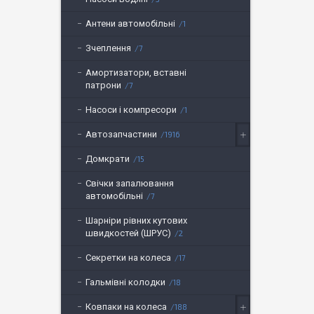
Антени автомобільні
1
Зчеплення
7
Амортизатори, вставні
патрони
7
Насоси і компресори
1
Автозапчастини
1916
Домкрати
15
Свічки запалювання
автомобільні
7
Шарніри рівних кутових
швидкостей (ШРУС)
2
Секретки на колеса
17
Гальмівні колодки
18
Ковпаки на колеса
188