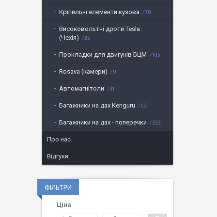
Кріпильні елементи кузова
70
Високовольтні дроти Tesla
(Чехія)
35
Прокладки для двигунів БЦМ
105
Rosava (камери)
9
Автомагнітоли
31
Багажники на дах Kenguru
63
Багажники на дах - поперечки
333
Про нас
Відгуки
ФІЛЬТРИ
Ціна