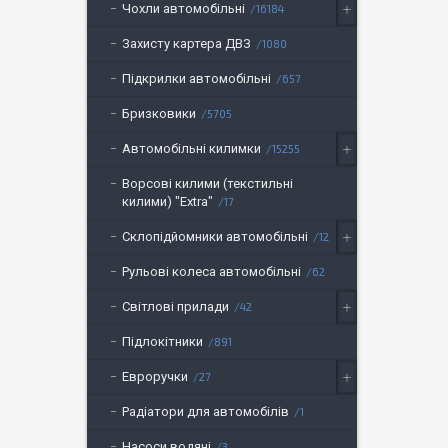
Чохли автомобільні
16184
Захисту картера ДВЗ
1080
Підкрилки автомобільні
657
Бризковики
5705
Автомобільні килимки
15255
Ворсові килими (текстильні
килими) "Extra"
17
Склопідйомники автомобільні
12
Рульові колеса автомобільні
62
Світлові прилади
42
Підлокітники
891
Евроручки
27
Радіатори для автомобілів
1
Насоси водяні
3