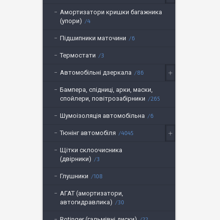
Амортизатори кришки багажника
(упори)
4
Підшипники маточини
6
Термостати
3
Автомобільні дзеркала
86
Бампера, спідниці, арки, маски,
спойлери, повітрозабірники
265
Шумоізоляція автомобільна
6
Тюнінг автомобіля
4045
Щітки склоочисника
(двірники)
3
Глушники
108
АГАТ (амортизатори,
автогидравлика)
30
Rotinger (гальмівні диски)
22