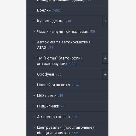
Брелки
402
Кузовні деталі
18
Чохли на пульт сигналізації
59
Автохімія та автокосметика
ATAS
51
ТМ "Forma" (Авточохли і
автоаксесуари)
1904
Goodyear
50
Наклейки на авто
974
LED лампи
19
Підшипники
4
Автоелектроніка
139
Центрувальні (проставочные)
кільця для дисків
216