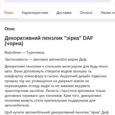
Опис
Характеристики
Доставка
Оплата
Умови п
Опис
Декоративний пензлик "зірка" DAF
(чорна)
Виробник — Туреччина.
Застосовність — вантажні автомобілі марки Даф.
Декоративні пензлики є стильним аксесуаром для будь-якого
авто. Вони допоможуть створити водієві затишну та
комфортну атмосферу в салоні. Акуратний дизайн підвісних
прикрас під час розміщення на дзеркалі зовсім не
перешкоджає огляду водія та не заважає керувати
транспортним засобом. Легкість і простота кріплення тільки
доповнює переваги цих пензликів. Крім того, декоративні
пензлики можуть стати оригінальним подарунком для
автолюбителя.
Щоб купити автомобільний декоративний пензлик "зірка" Даф