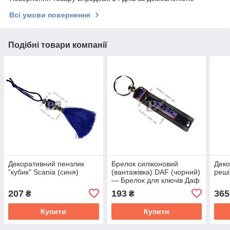
Всі умови повернення
Подібні товари компанії
Декоративний пензлик
Брелок силіконовий
Деко
"кубик" Scania (синя)
(вантажівка) DAF (чорний)
реші
— Брелок для ключів Даф
207
193
365
₴
₴
Купити
Купити