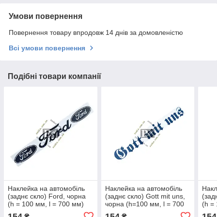
Умови повернення
Повернення товару впродовж 14 днів за домовленістю
Всі умови повернення
Подібні товари компанії
Наклейка на автомобіль
Наклейка на автомобіль
Накл
(заднє скло) Ford, чорна
(заднє скло) Gott mit uns,
(зад
(h = 100 мм, l = 700 мм)
чорна (h=100 мм, l = 700
(h =
мм)
154
154
154
₴
₴