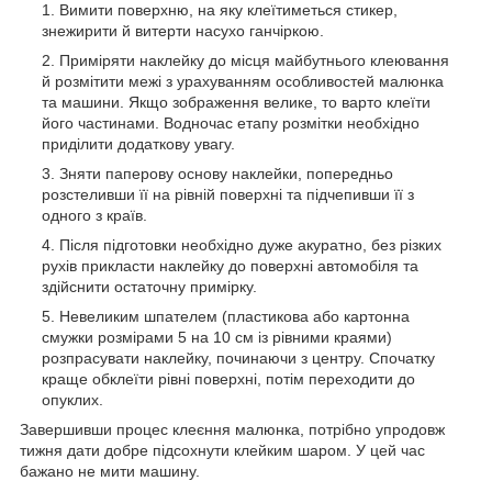
Вимити поверхню, на яку клеїтиметься стикер,
знежирити й витерти насухо ганчіркою.
Приміряти наклейку до місця майбутнього клеювання
й розмітити межі з урахуванням особливостей малюнка
та машини. Якщо зображення велике, то варто клеїти
його частинами. Водночас етапу розмітки необхідно
приділити додаткову увагу.
Зняти паперову основу наклейки, попередньо
розстеливши її на рівній поверхні та підчепивши її з
одного з країв.
Після підготовки необхідно дуже акуратно, без різких
рухів прикласти наклейку до поверхні автомобіля та
здійснити остаточну примірку.
Невеликим шпателем (пластикова або картонна
смужки розмірами 5 на 10 см із рівними краями)
розпрасувати наклейку, починаючи з центру. Спочатку
краще обклеїти рівні поверхні, потім переходити до
опуклих.
Завершивши процес клеєння малюнка, потрібно упродовж
тижня дати добре підсохнути клейким шаром. У цей час
бажано не мити машину.