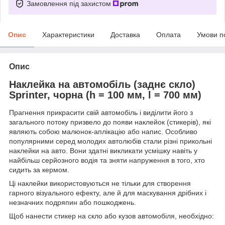
Замовлення під захистом
Опис
Характеристики
Доставка
Оплата
Умови п
Опис
Наклейка на автомобіль (заднє скло)
Sprinter, чорна (h = 100 мм, l = 700 мм)
Прагнення прикрасити свій автомобіль і виділити його з
загального потоку призвело до появи наклейок (стикерів), які
являють собою малюнок-аплікацію або напис. Особливо
популярними серед молодих автолюбів стали різні прикольні
наклейки на авто. Вони здатні викликати усмішку навіть у
найбільш серйозного водія та зняти напруження в того, хто
сидить за кермом.
Ці наклейки використовуються не тільки для створення
гарного візуального ефекту, але й для маскування дрібних і
незначних подряпин або пошкоджень.
Щоб нанести стикер на скло або кузов автомобіля, необхідно: