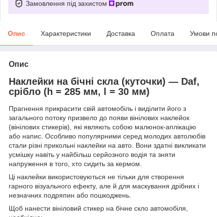
Замовлення під захистом
Опис
Характеристики
Доставка
Оплата
Умови п
Опис
Наклейки на бічні скла (куточки) — Daf,
срібло (h = 285 мм, l = 30 мм)
Прагнення прикрасити свій автомобіль і виділити його з
загального потоку призвело до появи вінілових наклейок
(вінілових стикерів), які являють собою малюнок-аплікацію
або напис. Особливо популярними серед молодих автолюбів
стали різні прикольні наклейки на авто. Вони здатні викликати
усмішку навіть у найбільш серйозного водія та зняти
напруження в того, хто сидить за кермом.
Ці наклейки використовуються не тільки для створення
гарного візуального ефекту, але й для маскування дрібних і
незначних подряпин або пошкоджень.
Щоб нанести вініловий стикер на бічне скло автомобіля,