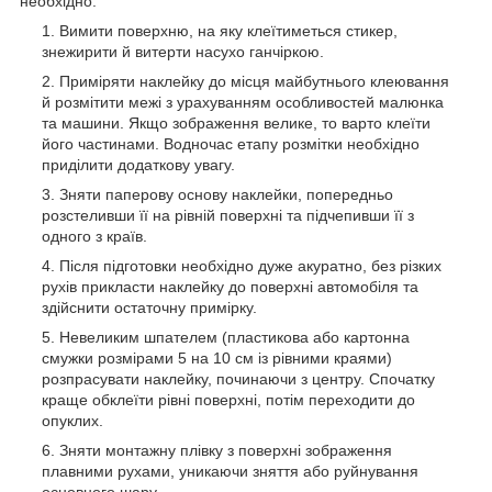
необхідно:
Вимити поверхню, на яку клеїтиметься стикер,
знежирити й витерти насухо ганчіркою.
Приміряти наклейку до місця майбутнього клеювання
й розмітити межі з урахуванням особливостей малюнка
та машини. Якщо зображення велике, то варто клеїти
його частинами. Водночас етапу розмітки необхідно
приділити додаткову увагу.
Зняти паперову основу наклейки, попередньо
розстеливши її на рівній поверхні та підчепивши її з
одного з країв.
Після підготовки необхідно дуже акуратно, без різких
рухів прикласти наклейку до поверхні автомобіля та
здійснити остаточну примірку.
Невеликим шпателем (пластикова або картонна
смужки розмірами 5 на 10 см із рівними краями)
розпрасувати наклейку, починаючи з центру. Спочатку
краще обклеїти рівні поверхні, потім переходити до
опуклих.
Зняти монтажну плівку з поверхні зображення
плавними рухами, уникаючи зняття або руйнування