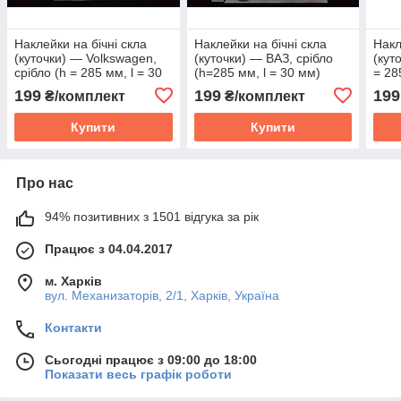
Наклейки на бічні скла
Наклейки на бічні скла
Накл
(куточки) — Volkswagen,
(куточки) — ВАЗ, срібло
(кут
срібло (h = 285 мм, l = 30
(h=285 мм, l = 30 мм)
= 28
мм)
199
199
199
₴/комплект
₴/комплект
Купити
Купити
Про нас
94% позитивних з 1501 відгука за рік
Працює з 04.04.2017
м. Харків
вул. Механизаторів, 2/1, Харків, Україна
Контакти
Сьогодні працює з 09:00 до 18:00
Показати весь графік роботи