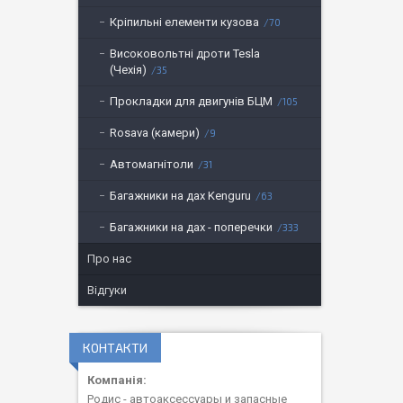
Кріпильні елементи кузова
70
Високовольтні дроти Tesla
(Чехія)
35
Прокладки для двигунів БЦМ
105
Rosava (камери)
9
Автомагнітоли
31
Багажники на дах Kenguru
63
Багажники на дах - поперечки
333
Про нас
Відгуки
КОНТАКТИ
Родис - автоаксессуары и запасные