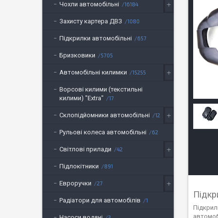
Чохли автомобільні
16184
Захисту картера ДВЗ
1080
Підкрилки автомобільні
657
Бризковики
5705
Автомобільні килимки
15255
Ворсові килими (текстильні
килими) "Extra"
17
Склопідйомники автомобільні
12
Рульові колеса автомобільні
62
Світлові прилади
42
Підлокітники
891
Евроручки
27
Підкр
Радіатори для автомобілів
1
Підкрил
автомоб
Насоси водяні
3