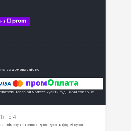
и з
днів
за домовленістю
 платежі. Тепер ви можете купити будь-який товар не
Тігго 4
ого полімеру та точно відповідають формі кузова