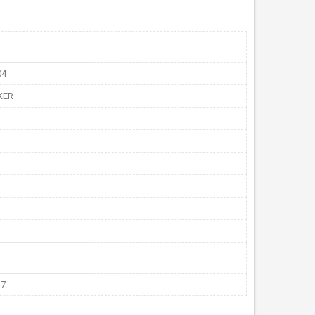
04
KER
7-