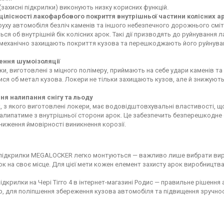
(захисні підкрилки) виконують низку корисних функцій.
цілісності лакофарбового покриття внутрішньої частини колісних а
 руху автомобіля безліч каменів та іншого небезпечного дорожнього см
ься об внутрішній бік колісних арок. Такі дії призводять до руйнування
механічно захищають покриття кузова та перешкоджають його руйнува
ення шумоізоляції
и, виготовлені з міцного полімеру, приймають на себе удари каменів та і
тися об метал кузова. Локери не тільки захищають кузов, але й знижують 
я налипання снігу та льоду
, з якого виготовлені локери, має водовідштовхувальні властивості, щ
налипатиме з внутрішньої сторони арок. Це забезпечить безперешкодне о
ниження ймовірності виникнення корозії.
 підкрилки MEGALOCKER легко монтуються — важливо лише вибрати виріб
ок на своє місце. Для цієї мети кожен елемент захисту арок виробницт
підкрилки на Чері Тігго 4 в інтернет-магазині Родис — правильне рішенн
р, для поліпшення збереження кузова автомобіля та підвищення зручнос