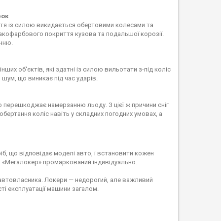
рок
іття із силою викидається обертовими колесами та
 лакофарбового покриття кузова та подальшої корозії.
нню.
нших об'єктів, які здатні із силою вильотати з-під коліс
шум, що виникає під час ударів.
о перешкоджає намерзанню льоду. З цієї ж причини сніг
бертання коліс навіть у складних погодних умовах, а
, що відповідає моделі авто, і встановити кожен
ва «Мегалокер» промаркований індивідуально.
я автовласника. Локери — недорогий, але важливий
ті експлуатації машини загалом.