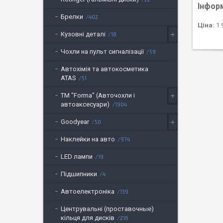
Інфор
Брелки
402
Ціна:
1 
Кузовні деталі
18
Чохли на пульт сигналізації
59
Автохімія та автокосметика
ATAS
51
ТМ "Forma" (Авточохли і
автоаксесуари)
1904
Goodyear
50
Наклейки на авто
974
LED лампи
19
Підшипники
4
Автоелектроніка
139
Центрувальні (проставочные)
кільця для дисків
216