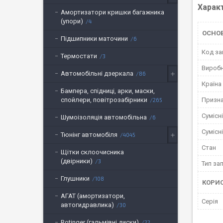
Харак
Амортизатори кришки багажника
(упори)
4
ОСНОВ
Підшипники маточини
6
Код за
Термостати
3
Вироб
Автомобільні дзеркала
86
Країна
Бампера, спідниці, арки, маски,
Призн
спойлери, повітрозабірники
265
Сумісн
Шумоізоляція автомобільна
6
Сумісн
Тюнінг автомобіля
4045
Стан
Щітки склоочисника
(двірники)
3
Тип за
Глушники
108
КОРИ
АГАТ (амортизатори,
Серія
автогидравлика)
30
Rotinger (гальмівні диски)
22