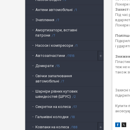
Локери 
Захист 
Антени автомобільні
1
Під час
вдаряєт
Зчеплення
7
Локери 
Амортизатори, вставні
патрони
Поліпш
7
Підкрилк
Насоси і компресори
1
і ударя
Автозапчастини
1916
Зниженн
Пластик
Домкрати
15
теж не 
також з
Свічки запалювання
автомобільні
7
Захисні
Шарніри рівних кутових
підкрил
швидкостей (ШРУС)
2
Купити 
Секретки на колеса
17
аксесуа
Гальмівні колодки
18
Ковпаки на колеса
188