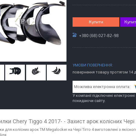
Купити
Купит
+380 (68) 027-82-98
повернення товару протягом 14 
У компанії підключені електронні
покидаючи сайту.
илки Chery Tiggo 4 2017- - Захист арок колісних Чері 
ки для колісних арок ТМ Megalocker на Чері Тігго 4 виготовлені з якісн
іля.