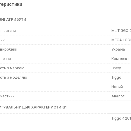
теристики
НІ АТРИБУТИ
пчастини
ML TIGGO-
ник
MEGA LOC
 виробник
Україна
ачення
Комплект
ість з маркою
Chery
ість з моделлю
Tiggo
Новий
пчастини
Аналог
СТУВАЛЬНИЦЬКІ ХАРАКТЕРИСТИКИ
Tiggo 4 201