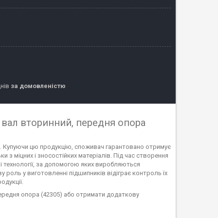
днів
за домовленістю
2 вал вторинний, передня опора
ів. Купуючи цю продукцію, споживач гарантовано отримує
 з міцних і зносостійких матеріалів. Під час створення
і технології, за допомогою яких виробляються
 роль у виготовленні підшипників відіграє контроль їх
одукції.
передня опора (42305) або отримати додаткову