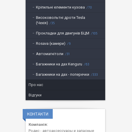
Кріпильні елементи кузова
70
Високовольтні дроти Tesla
(Чехія)
35
Прокладки для двигунів БЦМ
105
Rosava (камери)
9
Автомагнітоли
31
Багажники на дах Kenguru
63
Багажники на дах - поперечки
333
Про нас
Відгуки
КОНТАКТИ
Родис - автоаксессуары и запасные