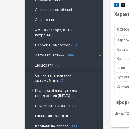
Антени автомобільні
1
Харак
Зчеплення
7
ОСНО
Амортизатори, вставні
патрони
7
Вироб
Насоси і компресори
1
Країна
Автозапчастини
1916
Код за
Домкрати
15
Стан
Свічки запалювання
Сумісн
автомобільні
7
Сумісн
Шарніри рівних кутових
швидкостей (ШРУС)
2
Інфор
Секретки на колеса
17
Ціна:
12
Гальмівні колодки
18
Ковпаки на колеса
188