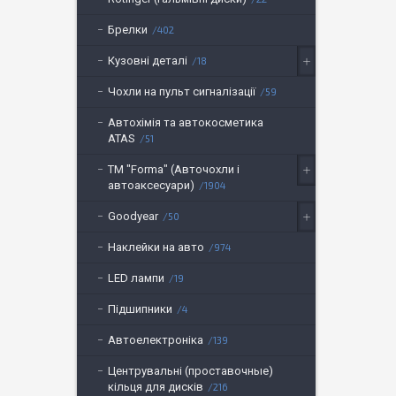
Брелки
402
Кузовні деталі
18
Чохли на пульт сигналізації
59
Автохімія та автокосметика
ATAS
51
ТМ "Forma" (Авточохли і
автоаксесуари)
1904
Goodyear
50
Наклейки на авто
974
LED лампи
19
Підшипники
4
Автоелектроніка
139
Центрувальні (проставочные)
кільця для дисків
216