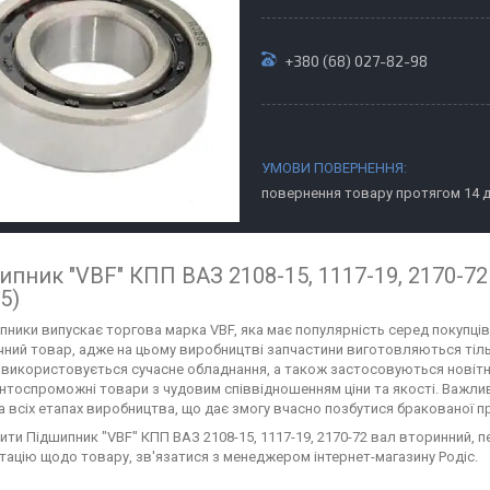
+380 (68) 027-82-98
повернення товару протягом 14 
ипник "VBF" КПП ВАЗ 2108-15, 1117-19, 2170-7
5)
ипники випускає торгова марка VBF, яка має популярність серед покупц
чний товар, адже на цьому виробництві запчастини виготовляються тільки
 використовується сучасне обладнання, а також застосовуються новітн
нтоспроможні товари з чудовим співвідношенням ціни та якості. Важливу
а всіх етапах виробництва, що дає змогу вчасно позбутися бракованої пр
ити Підшипник "VBF" КПП ВАЗ 2108-15, 1117-19, 2170-72 вал вторинний, 
тацію щодо товару, зв'язатися з менеджером інтернет-магазину Родіс.