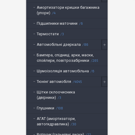
Амортизатори кришки багажника
(упори)
4
Підшипники маточини
6
Термостати
3
Автомобільні дзеркала
86
Бампера, спідниці, арки, маски,
спойлери, повітрозабірники
265
Шумоізоляція автомобільна
6
Тюнінг автомобіля
4045
Щітки склоочисника
(двірники)
3
Глушники
108
АГАТ (амортизатори,
автогидравлика)
30
Rotinger (гальмівні диски)
22