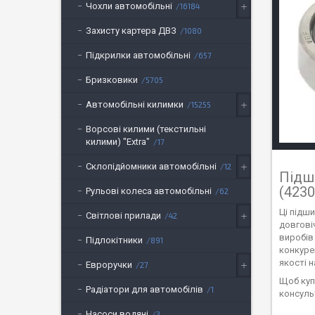
Чохли автомобільні
16184
Захисту картера ДВЗ
1080
Підкрилки автомобільні
657
Бризковики
5705
Автомобільні килимки
15255
Ворсові килими (текстильні
килими) "Extra"
17
Склопідйомники автомобільні
12
Підш
(4230
Рульові колеса автомобільні
62
Ці підш
Світлові прилади
42
довгові
виробів
Підлокітники
891
конкуре
якості н
Евроручки
27
Щоб куп
Радіатори для автомобілів
1
консуль
Насоси водяні
3