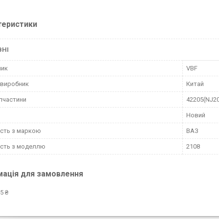
теристики
ВНІ
ник
VBF
 виробник
Китай
пчастини
42205(NJ20
Новий
ість з маркою
ВАЗ
ість з моделлю
2108
мація для замовлення
5 ₴