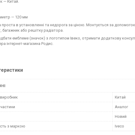
к — Китай.
:
аметр — 120 мм
 проста в установленні та недорога за ціною. Монтується за допомогою
т, багажник або решітку радіатора.
дбати емблеме (значок) з логотипом Івеко, отримати додаткову консуль
ра інтернет-магазина Родис.
теристики
ВНІ
 виробник
Китай
пчастини
Аналог
Новий
ість з маркою
Iveco