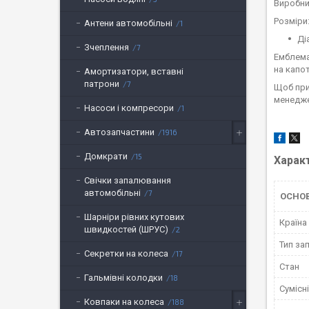
Виробни
Розміри
Антени автомобільні
1
Ді
Зчеплення
7
Емблема
на капо
Амортизатори, вставні
патрони
7
Щоб при
менедже
Насоси і компресори
1
Автозапчастини
1916
Домкрати
15
Харак
Свічки запалювання
автомобільні
7
ОСНО
Шарніри рівних кутових
Країна
швидкостей (ШРУС)
2
Тип за
Секретки на колеса
17
Стан
Гальмівні колодки
18
Сумісн
Ковпаки на колеса
188