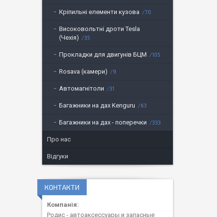
Кріпильні елементи кузова
70
Високовольтні дроти Tesla
(Чехія)
35
Прокладки для двигунів БЦМ
105
Rosava (камери)
9
Автомагнітоли
31
Багажники на дах Kenguru
63
Багажники на дах - поперечки
333
Про нас
Відгуки
КОНТАКТИ
Родис - автоаксессуары и запасные