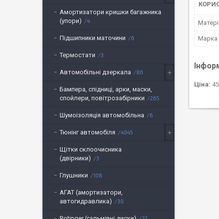
КОРИ
Амортизатори кришки багажника
(упори)
4
Матері
Підшипники маточини
Марка
6
Термостати
3
Інфор
Автомобільні дзеркала
86
Ціна:
45
Бампера, спідниці, арки, маски,
спойлери, повітрозабірники
265
Шумоізоляція автомобільна
6
Тюнінг автомобіля
4045
Щітки склоочисника
(двірники)
3
Глушники
108
АГАТ (амортизатори,
автогидравлика)
30
Rotinger (гальмівні диски)
22