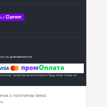
и з
днів
за домовленістю
 платежі. Тепер ви можете купити будь-який товар не
ачок з логотипом Івеко
ку.