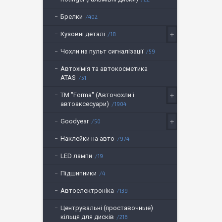
Брелки
402
Кузовні деталі
18
Чохли на пульт сигналізації
59
Автохімія та автокосметика
ATAS
51
ТМ "Forma" (Авточохли і
автоаксесуари)
1904
Goodyear
50
Наклейки на авто
974
LED лампи
19
Підшипники
4
Автоелектроніка
139
Центрувальні (проставочные)
кільця для дисків
216