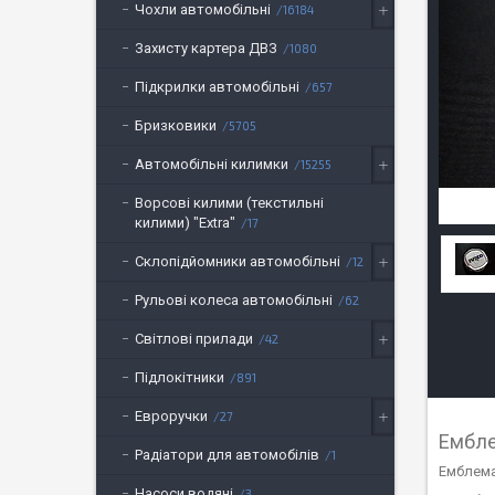
Чохли автомобільні
16184
Захисту картера ДВЗ
1080
Підкрилки автомобільні
657
Бризковики
5705
Автомобільні килимки
15255
Ворсові килими (текстильні
килими) "Extra"
17
Склопідйомники автомобільні
12
Рульові колеса автомобільні
62
Світлові прилади
42
Підлокітники
891
Евроручки
27
Ембле
Радіатори для автомобілів
1
Емблема 
Насоси водяні
3