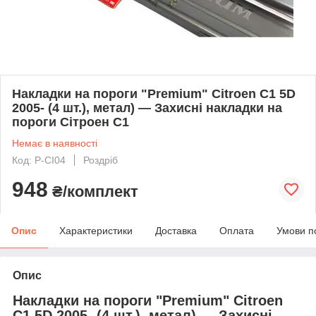
Накладки на пороги "Premium" Citroen C1 5D
2005- (4 шт.), метал) — Захисні накладки на
пороги Сітроен С1
Немає в наявності
Код: P-CI04
Роздріб
948
₴/комплект
Опис
Характеристики
Доставка
Оплата
Умови п
Опис
Накладки на пороги "Premium" Citroen
C1 5D 2005- (4 шт.), метал) — Захисні