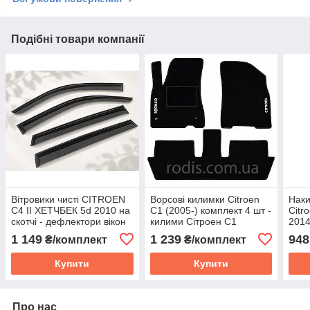
Подібні товари компанії
Вітровики чисті CITROEN
Ворсові килимки Citroen
Наки
C4 II ХЕТЧБЕК 5d 2010 на
C1 (2005-) комплект 4 шт -
Citr
скотчі - дефлектори вікон
килими Сітроен С1
2014
без написів С4
майк
1 149
1 239
948
₴/комплект
₴/комплект
Сітр
Купити
Купити
Про нас