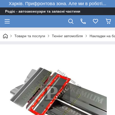
Харків. Прифронтова зона. Але ми в роботі...
Родіс - автоаксесуари та запасні частини
Товари та послуги
Тюнінг автомобіля
Накладки на ба