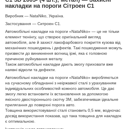
накладки на пороги Сітроен С1
Виробник — NataNiko, Україна.
Застосування — Ситроен С1.
Автомобільні накладки на пороги «NataNiko» — це не тільки
елемент тюнінгу, що створює оригінальний вигляд
автомобіля, але й захист лакофарбового покриття кузова від
механічних пошкоджень і дефектів. Такі пошкодження можуть
призвести до виникнення вогнищ іржі, яка є головною
причиною руйнування металу.
Також автомобільні накладки дають змогу приховати вже
наявні відколи та дефекти.
Автомобільні накладки на пороги «NataNiko» виробляються
на сучасному обладнанні з неіржавкої сталі з урахуванням
індивідуальних особливостей кожного автомобіля. Це дає
змогу легко встановити їх встановлення за допомогою
якісного двостороннього скотчу 3M, забезпечивши ідеальне
прилягання до поверхні порога авто.
Товщина використовуваної сталі становить 0,5 мм, водночас
досвід використання показав, що така товщина для накладок
є оптимальною.