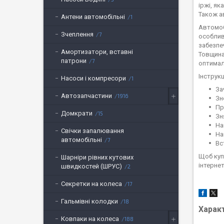
іржі, я
Також а
Антени автомобільні
1
Автомоб
Зчеплення
7
особлив
забезпе
Амортизатори, вставні
Товщина
патрони
7
оптима
Інструк
Насоси і компресори
1
За
Автозапчастини
1916
Зн
Пр
Домкрати
15
Зн
На
Свічки запалювання
На
автомобільні
7
Вс
Щоб куп
Шарніри рівних кутових
інтернет
швидкостей (ШРУС)
2
Секретки на колеса
17
Гальмівні колодки
18
Харак
Ковпаки на колеса
188