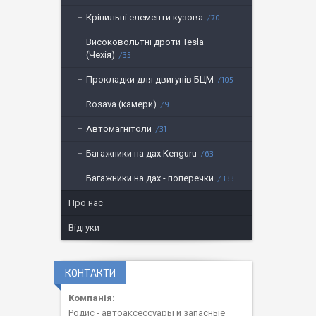
Кріпильні елементи кузова
70
Високовольтні дроти Tesla
(Чехія)
35
Прокладки для двигунів БЦМ
105
Rosava (камери)
9
Автомагнітоли
31
Багажники на дах Kenguru
63
Багажники на дах - поперечки
333
Про нас
Відгуки
КОНТАКТИ
Родис - автоаксессуары и запасные