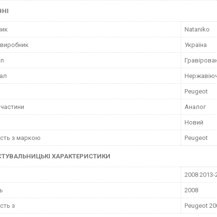
ВНІ
ник
Nataniko
 виробник
Україна
ип
Гравірова
ал
Нержавіюч
Peugeot
пчастини
Аналог
Новий
ість з маркою
Peugeot
СТУВАЛЬНИЦЬКІ ХАРАКТЕРИСТИКИ
2008 2013-
ь
2008
ість з
Peugeot 20