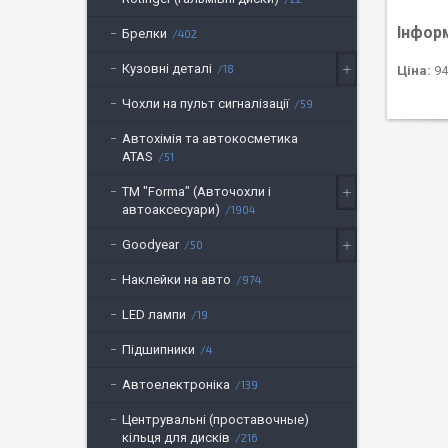
Інфор
Брелки
402
Кузовні деталі
18
Ціна:
94
Чохли на пульт сигналізації
59
Автохімія та автокосметика
ATAS
51
ТМ "Forma" (Авточохли і
автоаксесуари)
1904
Goodyear
50
Наклейки на авто
974
LED лампи
19
Підшипники
4
Автоелектроніка
139
Центрувальні (проставочные)
кільця для дисків
216