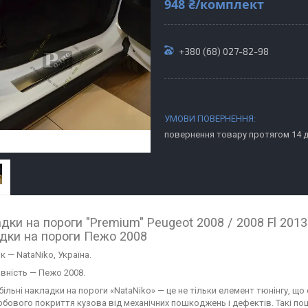
948 ₴/комплект
+380 (68) 027-82-98
повернення товару протягом 14 
дки на пороги "Premium" Peugeot 2008 / 2008 Fl 2013
дки на пороги Пежо 2008
 — NataNiko, Україна.
вність — Пежо 2008.
ільні накладки на пороги «NataNiko» — це не тільки елемент тюнінгу, що
бового покриття кузова від механічних пошкоджень і дефектів. Такі 