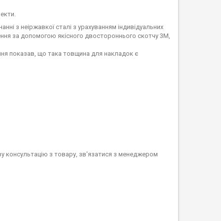
екти.
нні з неіржавкої сталі з урахуванням індивідуальних
ення за допомогою якісного двостороннього скотчу 3M,
ння показав, що така товщина для накладок є
ву консультацію з товару, зв'язатися з менеджером