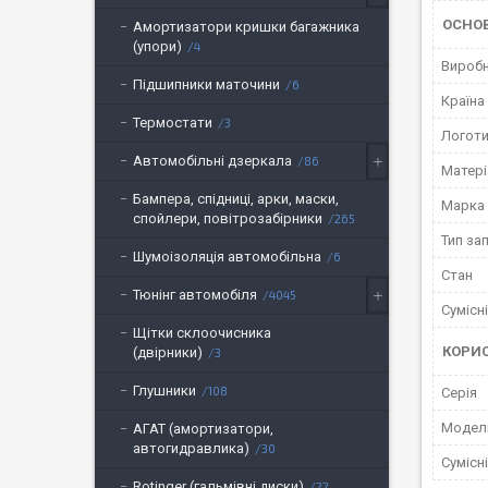
ОСНО
Амортизатори кришки багажника
(упори)
4
Вироб
Підшипники маточини
6
Країна
Термостати
3
Логот
Автомобільні дзеркала
86
Матері
Бампера, спідниці, арки, маски,
Марка
спойлери, повітрозабірники
265
Тип за
Шумоізоляція автомобільна
6
Стан
Тюнінг автомобіля
4045
Сумісн
Щітки склоочисника
КОРИ
(двірники)
3
Глушники
108
Серія
Модел
АГАТ (амортизатори,
автогидравлика)
30
Сумісн
Rotinger (гальмівні диски)
22