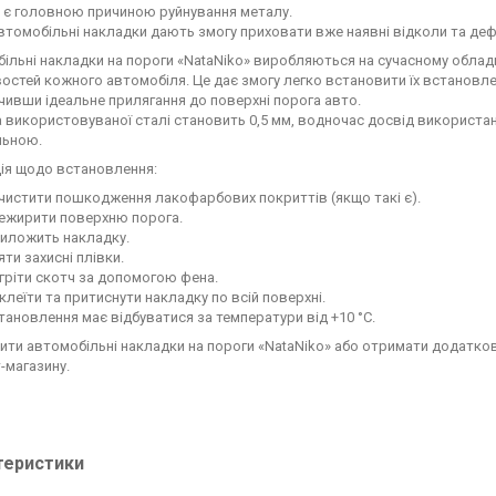
ка є головною причиною руйнування металу.
втомобільні накладки дають змогу приховати вже наявні відколи та деф
ільні накладки на пороги «NataNiko» виробляються на сучасному обладна
остей кожного автомобіля. Це дає змогу легко встановити їх встановл
чивши ідеальне прилягання до поверхні порога авто.
 використовуваної сталі становить 0,5 мм, водночас досвід використа
льною.
ція щодо встановлення:
чистити пошкодження лакофарбових покриттів (якщо такі є).
ежирити поверхню порога.
иложить накладку.
яти захисні плівки.
гріти скотч за допомогою фена.
клеїти та притиснути накладку по всій поверхні.
тановлення має відбуватися за температури від +10 °C.
ити автомобільні накладки на пороги «NataNiko» або отримати додатко
-магазину.
теристики