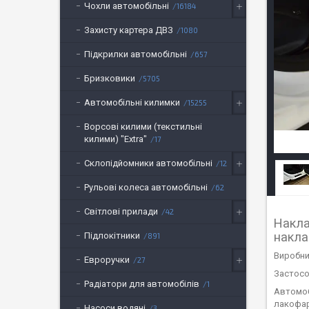
Чохли автомобільні
16184
Захисту картера ДВЗ
1080
Підкрилки автомобільні
657
Бризковики
5705
Автомобільні килимки
15255
Ворсові килими (текстильні
килими) "Extra"
17
Склопідйомники автомобільні
12
Рульові колеса автомобільні
62
Світлові прилади
42
Накла
накла
Підлокітники
891
Виробник
Евроручки
27
Застосо
Радіатори для автомобілів
1
Автомоб
лакофар
Насоси водяні
3