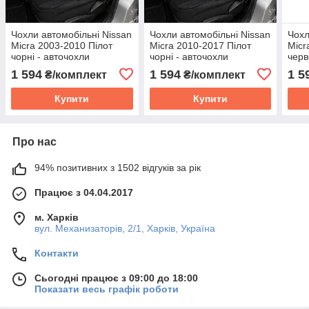
Чохли автомобільні Nissan
Чохли автомобільні Nissan
Чохл
Micra 2003-2010 Пілот
Micra 2010-2017 Пілот
Micr
чорні - авточохли
чорні - авточохли
черв
комплект Нісан Мікра
комплект Нісан Мікра
комп
1 594
1 594
1 5
₴/комплект
₴/комплект
Купити
Купити
Про нас
94% позитивних з 1502 відгуків за рік
Працює з 04.04.2017
м. Харків
вул. Механизаторів, 2/1, Харків, Україна
Контакти
Сьогодні працює з 09:00 до 18:00
Показати весь графік роботи