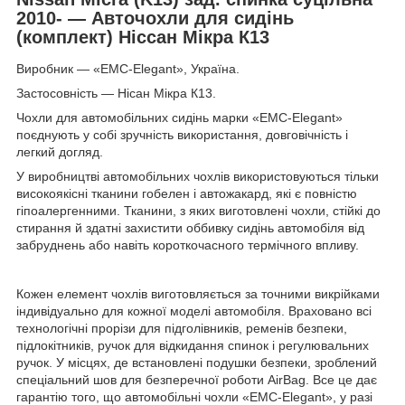
2010- — Авточохли для сидінь
(комплект) Ніссан Мікра К13
Виробник — «EMC-Elegant», Україна.
Застосовність — Нісан Мікра К13.
Чохли для автомобільних сидінь марки «EMC-Elegant»
поєднують у собі зручність використання, довговічність і
легкий догляд.
У виробництві автомобільних чохлів використовуються тільки
високоякісні тканини гобелен і автожакард, які є повністю
гіпоалергенними. Тканини, з яких виготовлені чохли, стійкі до
стирання й здатні захистити оббивку сидінь автомобіля від
забруднень або навіть короткочасного термічного впливу.
Кожен елемент чохлів виготовляється за точними викрійками
індивідуально для кожної моделі автомобіля. Враховано всі
технологічні прорізи для підголівників, ременів безпеки,
підлокітників, ручок для відкидання спинок і регулювальних
ручок. У місцях, де встановлені подушки безпеки, зроблений
спеціальний шов для безперечної роботи AirBag. Все це дає
гарантію того, що автомобільні чохли «EMC-Elegant», у разі