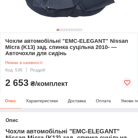
Чохли автомобільні "EMC-ELEGANT" Nissan
Micra (K13) зад. спинка суцільна 2010- —
Авточохли для сидінь
Немає в наявності
Код: 536
Роздріб
2 653
₴/комплект
Опис
Характеристики
Доставка
Оплата
Умови п
Опис
Чохли автомобільні "EMC-ELEGANT"
Nissan Micra (K13) зад. спинка суцільна