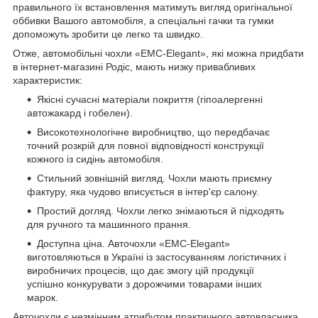
правильного їх встановлення матимуть вигляд оригінальної
оббивки Вашого автомобіля, а спеціальні гачки та гумки
допоможуть зробити це легко та швидко.
Отже, автомобільні чохли «EMC-Elegant», які можна придбати
в інтернет-магазині Родіс, мають низку привабливих
характеристик:
Якісні сучасні матеріали покриття (гіпоалергенні
автожакард і гобелен).
Високотехнологічне виробництво, що передбачає
точний розкрій для повної відповідності конструкції
кожного із сидінь автомобіля.
Стильний зовнішній вигляд. Чохли мають приємну
фактуру, яка чудово вписується в інтер'єр салону.
Простий догляд. Чохли легко знімаються й підходять
для ручного та машинного прання.
Доступна ціна. Авточохли «EMC-Elegant»
виготовляються в Україні із застосуванням логістичних і
виробничих процесів, що дає змогу цій продукції
успішно конкурувати з дорожчими товарами інших
марок.
Авточохли є незмінним атрибутом практичного автовласника.