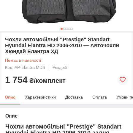
Чохли автомобільні "Prestige" Standart
Hyundai Elantra HD 2006-2010 — Авточохли
Хюндай Елантра ХД
Немає в наявності
Код: AP-Elantra MDS
Роздріб
1 754
₴/комплект
Опис
Характеристики
Доставка
Оплата
Умови п
Опис
Чохли автомобільні "Prestige" Standart
Hyundai Elantra HD 2006-2010 задня