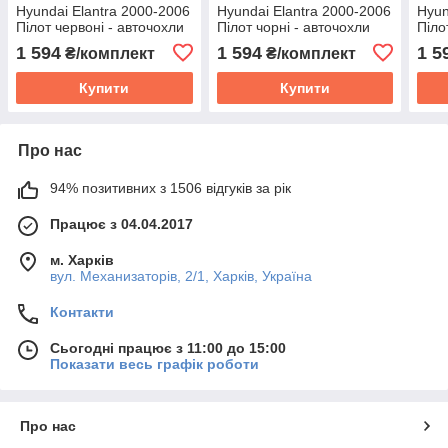
Hyundai Elantra 2000-2006
Hyundai Elantra 2000-2006
Hyun
Пілот червоні - авточохли
Пілот чорні - авточохли
Піло
комплект Хюндай Елантра
комплект Хюндай Елантра
комп
1 594
1 594
1 5
₴/комплект
₴/комплект
Купити
Купити
Про нас
94% позитивних з 1506 відгуків за рік
Працює з 04.04.2017
м. Харків
вул. Механизаторів, 2/1, Харків, Україна
Контакти
Сьогодні працює з 11:00 до 15:00
Показати весь графік роботи
Про нас