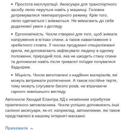
Простота експлуатації. Аксесуари для транспортного
засобу легко перуться навіть у машинці. Головне
дотримуватися температурного режиму. Крім того,
легко одягаються і знімаються. Не вимагають до себе
додаткової уваги з догляду.
Ергономічність. Чохли створені для того, щоб знімати
напруження в м'язах спини, а також навантаження з
хребетного стовпа. У чохлах продумані спеціалізовані
крила, які допомагають зафіксувати людину в одному
положенні, природній позі, яка не шкодить стану спини
та допомагає навіть після тривалої поїздки почуватися
бадьорим.
Міцність. Чохли виготовлені з надійних матеріалів, які
можуть витримати розтягнення. А також постійне тертя,
тому можуть слугувати багато років, не втрачаючи
гарного зовнішнього вигляду.
Авточохли Хюндай Елантра ХД є незмінним атрибутом
практичного автовласника. Чохли успішно доповнюють інші
салонні аксесуари, як-от, наприклад, автокилимки, які також
представлені в нашому інтернет-магазині.
Приховати