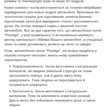
режиму та температури води не вище 40 градусів.
Кожен елемент чохлів виготовляється за точними викрійками
індивідуально для кожної моделі автомобіля. Враховано всі
технологічні прорізи для підголівників, ременів безпеки,
підлокітників, ручок для відкидання спинок і регулювальних
ручок. На чохлах передніх сидінь є вишитий логотип
автомобіля. Все це дає гарантію того, що автомобільні чохли
"Prestige", у разі правильного їх встановлення матимуть
вигляд оригінальної оббивки Вашого автомобіля, а спеціальні
гачки та гумки допоможуть зробити це легко та швидко.
Отже, автомобільні чохли "Prestige", які можна придбати в
нашому інтернет-магазині, мають низку привабливих
характеристик:
Повітропроникність. Чохли виготовлені з натуральних
матеріалів, які завдяки унікальній структурі не тільки
пропускають повітря, але й дають змогу йому
циркулювати. Тому людина не перегрівається й
почувається комфортно.
Екологічність. Чохли виготовлені з натуральних
матеріалів. Тому не викликають алергічних реакцій.
Дають змогу без побоювань перевозити дітей, а також
тварин.