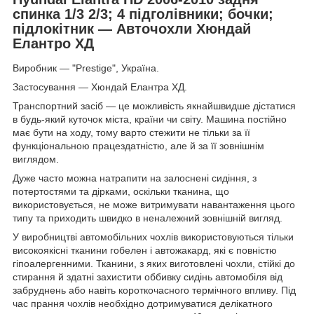
спинка 1/3 2/3; 4 підголівники; бочки;
підлокітник — Авточохли Хюндай
Елантро ХД
Виробник — "Prestige", Україна.
Застосування — Хюндай Елантра ХД.
Транспортний засіб — це можливість якнайшвидше дістатися
в будь-який куточок міста, країни чи світу. Машина постійно
має бути на ходу, тому варто стежити не тільки за її
функціональною працездатністю, але й за її зовнішнім
виглядом.
Дуже часто можна натрапити на залоснені сидіння, з
потертостями та дірками, оскільки тканина, що
використовується, не може витримувати навантаження цього
типу та приходить швидко в неналежний зовнішній вигляд.
У виробництві автомобільних чохлів використовуються тільки
високоякісні тканини гобелен і автожакард, які є повністю
гіпоалергенними. Тканини, з яких виготовлені чохли, стійкі до
стирання й здатні захистити оббивку сидінь автомобіля від
забруднень або навіть короткочасного термічного впливу. Під
час прання чохлів необхідно дотримуватися делікатного