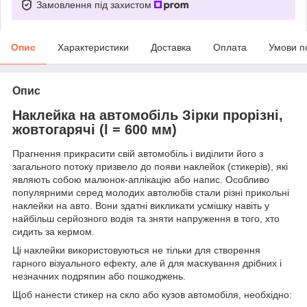
Замовлення під захистом
Опис
Характеристики
Доставка
Оплата
Умови п
Опис
Наклейка на автомобіль Зірки прорізні,
жовтогарячі (l = 600 мм)
Прагнення прикрасити свій автомобіль і виділити його з
загального потоку призвело до появи наклейок (стикерів), які
являють собою малюнок-аплікацію або напис. Особливо
популярними серед молодих автолюбів стали різні прикольні
наклейки на авто. Вони здатні викликати усмішку навіть у
найбільш серйозного водія та зняти напруження в того, хто
сидить за кермом.
Ці наклейки використовуються не тільки для створення
гарного візуального ефекту, але й для маскування дрібних і
незначних подряпин або пошкоджень.
Щоб нанести стикер на скло або кузов автомобіля, необхідно: