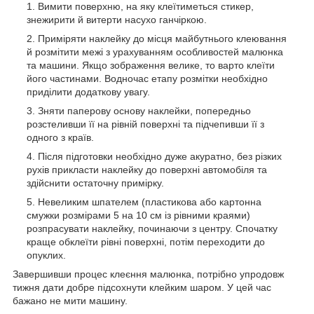
Вимити поверхню, на яку клеїтиметься стикер,
знежирити й витерти насухо ганчіркою.
Приміряти наклейку до місця майбутнього клеювання
й розмітити межі з урахуванням особливостей малюнка
та машини. Якщо зображення велике, то варто клеїти
його частинами. Водночас етапу розмітки необхідно
приділити додаткову увагу.
Зняти паперову основу наклейки, попередньо
розстеливши її на рівній поверхні та підчепивши її з
одного з країв.
Після підготовки необхідно дуже акуратно, без різких
рухів прикласти наклейку до поверхні автомобіля та
здійснити остаточну примірку.
Невеликим шпателем (пластикова або картонна
смужки розмірами 5 на 10 см із рівними краями)
розпрасувати наклейку, починаючи з центру. Спочатку
краще обклеїти рівні поверхні, потім переходити до
опуклих.
Завершивши процес клеєння малюнка, потрібно упродовж
тижня дати добре підсохнути клейким шаром. У цей час
бажано не мити машину.