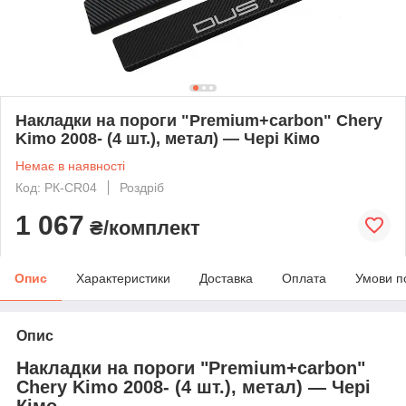
Накладки на пороги "Premium+carbon" Chery
Kimo 2008- (4 шт.), метал) — Чері Кімо
Немає в наявності
Код: PК-CR04
Роздріб
1 067
₴/комплект
Опис
Характеристики
Доставка
Оплата
Умови п
Опис
Накладки на пороги "Premium+carbon"
Chery Kimo 2008- (4 шт.), метал) — Чері
Кімо