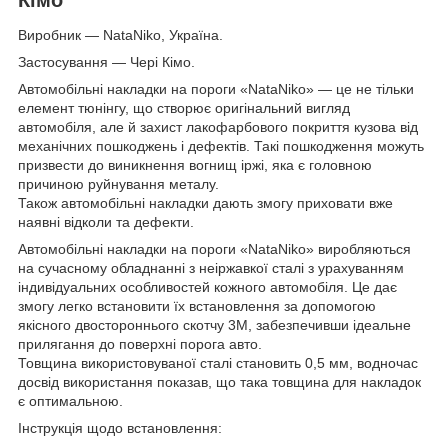
Виробник — NataNiko, Україна.
Застосування — Чері Кімо.
Автомобільні накладки на пороги «NataNiko» — це не тільки
елемент тюнінгу, що створює оригінальний вигляд
автомобіля, але й захист лакофарбового покриття кузова від
механічних пошкоджень і дефектів. Такі пошкодження можуть
призвести до виникнення вогнищ іржі, яка є головною
причиною руйнування металу.
Також автомобільні накладки дають змогу приховати вже
наявні відколи та дефекти.
Автомобільні накладки на пороги «NataNiko» виробляються
на сучасному обладнанні з неіржавкої сталі з урахуванням
індивідуальних особливостей кожного автомобіля. Це дає
змогу легко встановити їх встановлення за допомогою
якісного двостороннього скотчу 3M, забезпечивши ідеальне
прилягання до поверхні порога авто.
Товщина використовуваної сталі становить 0,5 мм, водночас
досвід використання показав, що така товщина для накладок
є оптимальною.
Інструкція щодо встановлення: