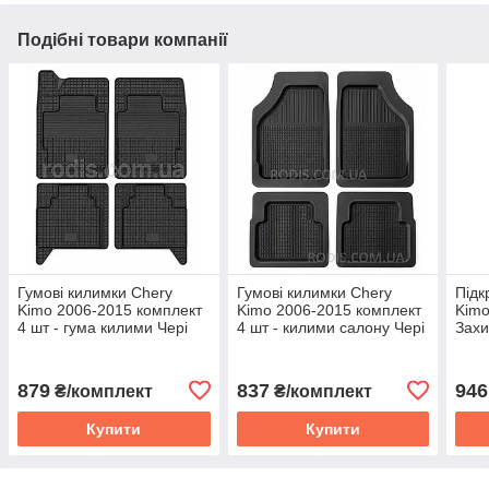
Подібні товари компанії
Гумові килимки Chery
Гумові килимки Chery
Підк
Kimo 2006-2015 комплект
Kimo 2006-2015 комплект
Kimo
4 шт - гума килими Чері
4 шт - килими салону Чері
Захи
Кімо
Кімо
Кімо
879
837
946
₴/комплект
₴/комплект
Купити
Купити