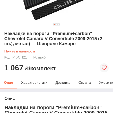
Накладки на пороги "Premium+carbon"
Chevrolet Camaro V Convertible 2009-2015 (2
шт.), метал) — Шевроле Камаро
Немає в наявності
Код: PК-CH21
Роздріб
1 067
₴/комплект
Опис
Характеристики
Доставка
Оплата
Умови п
Опис
Накладки на пороги "Premium+carbon"
Chevrolet Camaro V Convertible 2009-2015