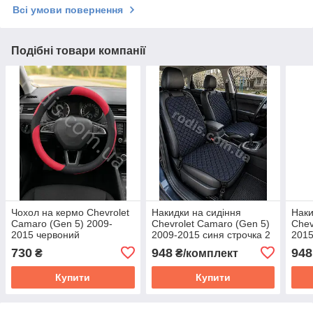
Всі умови повернення
Подібні товари компанії
Чохол на кермо Chevrolet
Накидки на сидіння
Наки
Camaro (Gen 5) 2009-
Chevrolet Camaro (Gen 5)
Chev
2015 червоний
2009-2015 синя строчка 2
2015
шкірозамінник -
шт. - майки передніх
шт. 
730
948
948
₴
₴/комплект
обплетення керма
сидінь Шевроле Камаро 5
сиді
Чевролет Камаро 5
Купити
Купити