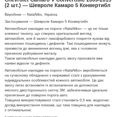
(2 шт.) — Шевроле Камаро 5 Конвертибл
Виробник — NataNiko, Україна.
Застосування — Шевроле Камаро 5 Конвертибл.
Автомобільні накладки на пороги «NataNiko» — це не тільки
елемент тюнінгу, що створює оригінальний вигляд
автомобіля, але й захист лакофарбового покриття кузова від
механічних пошкоджень і дефектів. Такі пошкодження можуть
призвести до виникнення вогнищ іржі, яка є головною
причиною руйнування металу.
Також автомобільні накладки дають змогу приховати вже
наявні відколи та дефекти.
Автомобільні накладки на пороги «NataNiko» виробляються
на сучасному обладнанні з неіржавкої сталі з урахуванням
індивідуальних особливостей кожного автомобіля. Це дає
змогу легко встановити їх встановлення за допомогою
якісного двостороннього скотчу 3M, забезпечивши ідеальне
прилягання до поверхні порога авто.
Товщина використовуваної сталі становить 0,5 мм, водночас
досвід використання показав, що така товщина для накладок
є оптимальною.