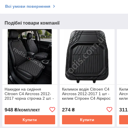
Всі умови повернення
Подібні товари компанії
Накидки на сидіння
Килимок водія Citroen C4
Кили
Citroen C4 Aircross 2012-
Aircross 2012-2017 1 шт -
Airc
2017 чорна строчка 2 шт. -
килим Сітроен С4 Аіркрос
кили
майки на передні сидіння
Аірк
С4
948
274
311
₴/комплект
₴
Купити
Купити