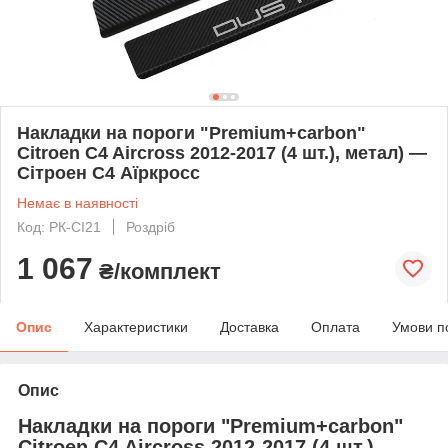
Накладки на пороги "Premium+carbon"
Citroen C4 Aircross 2012-2017 (4 шт.), метал) —
Сітроен С4 Аїркросс
Немає в наявності
Код: PК-CI21
Роздріб
1 067
₴/комплект
Опис
Характеристики
Доставка
Оплата
Умови п
Опис
Накладки на пороги "Premium+carbon"
Citroen C4 Aircross 2012-2017 (4 шт.),