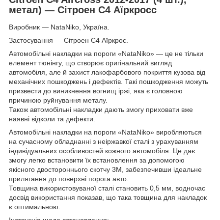
метал) — Сітроен С4 Аїркросс
Виробник — NataNiko, Україна.
Застосування — Сітроен С4 Аїркрос.
Автомобільні накладки на пороги «NataNiko» — це не тільки
елемент тюнінгу, що створює оригінальний вигляд
автомобіля, але й захист лакофарбового покриття кузова від
механічних пошкоджень і дефектів. Такі пошкодження можуть
призвести до виникнення вогнищ іржі, яка є головною
причиною руйнування металу.
Також автомобільні накладки дають змогу приховати вже
наявні відколи та дефекти.
Автомобільні накладки на пороги «NataNiko» виробляються
на сучасному обладнанні з неіржавкої сталі з урахуванням
індивідуальних особливостей кожного автомобіля. Це дає
змогу легко встановити їх встановлення за допомогою
якісного двостороннього скотчу 3M, забезпечивши ідеальне
прилягання до поверхні порога авто.
Товщина використовуваної сталі становить 0,5 мм, водночас
досвід використання показав, що така товщина для накладок
є оптимальною.