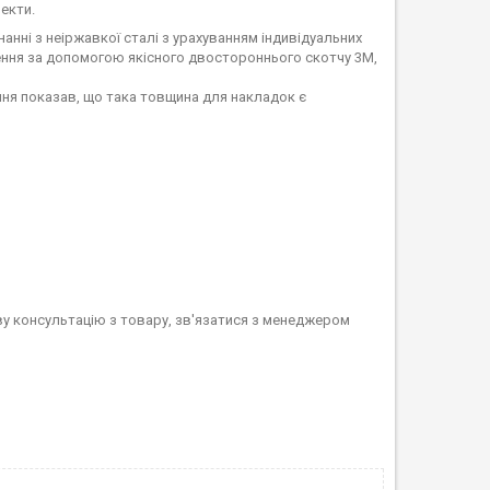
екти.
нні з неіржавкої сталі з урахуванням індивідуальних
ення за допомогою якісного двостороннього скотчу 3M,
ння показав, що така товщина для накладок є
ву консультацію з товару, зв'язатися з менеджером