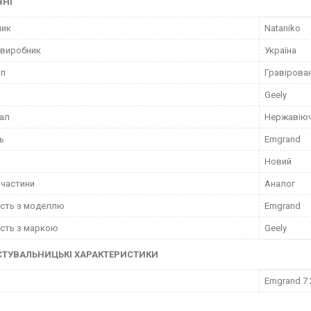
ВНІ
ник
Nataniko
 виробник
Україна
ип
Гравірова
Geely
ал
Нержавіюч
ь
Emgrand
Новий
пчастини
Аналог
ість з моделлю
Emgrand
ість з маркою
Geely
СТУВАЛЬНИЦЬКІ ХАРАКТЕРИСТИКИ
Emgrand 7 