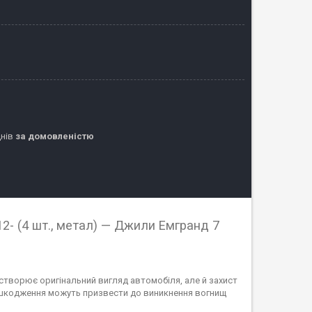
днів
за домовленістю
2- (4 шт., метал) — Джили Емгранд 7
 створює оригінальний вигляд автомобіля, але й захист
пошкодження можуть призвести до виникнення вогнищ