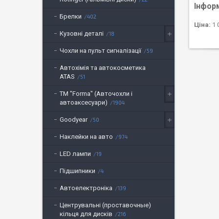
Інфор
Брелки
402
Ціна:
1 
Кузовні деталі
18
Чохли на пульт сигналізації
59
Автохімія та автокосметика
ATAS
51
ТМ "Forma" (Авточохли і
автоаксесуари)
1904
Goodyear
50
Наклейки на авто
974
LED лампи
19
Підшипники
4
Автоелектроніка
139
Центрувальні (проставочные)
кільця для дисків
216