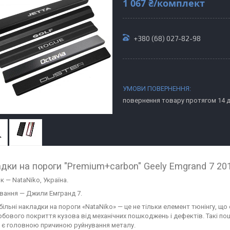
1 067 ₴/комплект
+380 (68) 027-82-98
повернення товару протягом 14 
дки на пороги "Premium+carbon" Geely Emgrand 7 201
 — NataNiko, Україна.
вання — Джили Емгранд 7.
ільні накладки на пороги «NataNiko» — це не тільки елемент тюнінгу, що
бового покриття кузова від механічних пошкоджень і дефектів. Такі 
ка є головною причиною руйнування металу.