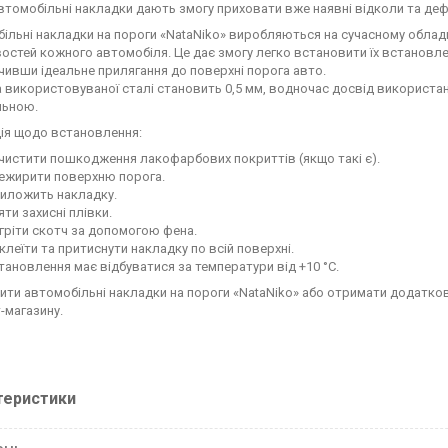
втомобільні накладки дають змогу приховати вже наявні відколи та деф
ільні накладки на пороги «NataNiko» виробляються на сучасному обладна
остей кожного автомобіля. Це дає змогу легко встановити їх встановл
чивши ідеальне прилягання до поверхні порога авто.
 використовуваної сталі становить 0,5 мм, водночас досвід використа
льною.
ція щодо встановлення:
чистити пошкодження лакофарбових покриттів (якщо такі є).
ежирити поверхню порога.
иложить накладку.
яти захисні плівки.
гріти скотч за допомогою фена.
клеїти та притиснути накладку по всій поверхні.
тановлення має відбуватися за температури від +10 °C.
ити автомобільні накладки на пороги «NataNiko» або отримати додатко
-магазину.
теристики