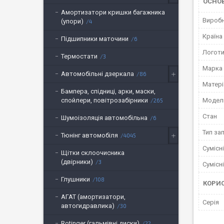
ОСНО
Амортизатори кришки багажника
Вироб
(упори)
4
Країна
Підшипники маточини
6
Логот
Термостати
3
Марка
Автомобільні дзеркала
86
Матері
Бампера, спідниці, арки, маски,
спойлери, повітрозабірники
Модел
265
Стан
Шумоізоляція автомобільна
6
Тип за
Тюнінг автомобіля
4045
Сумісн
Щітки склоочисника
(двірники)
3
Сумісн
Глушники
108
КОРИ
АГАТ (амортизатори,
Серія
автогидравлика)
30
Rotinger (гальмівні диски)
22