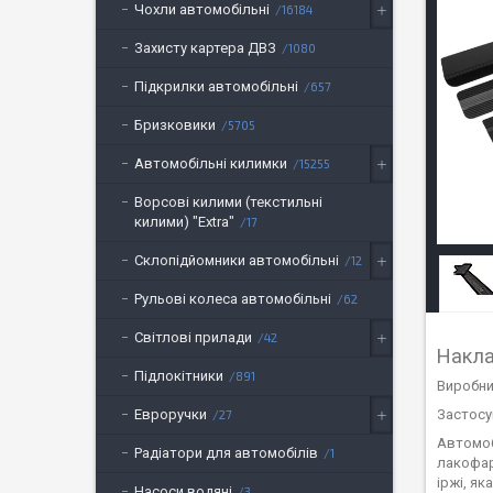
Чохли автомобільні
16184
Захисту картера ДВЗ
1080
Підкрилки автомобільні
657
Бризковики
5705
Автомобільні килимки
15255
Ворсові килими (текстильні
килими) "Extra"
17
Склопідйомники автомобільні
12
Рульові колеса автомобільні
62
Світлові прилади
42
Накла
Підлокітники
891
Виробник
Евроручки
Застосу
27
Автомоб
Радіатори для автомобілів
1
лакофар
іржі, я
Насоси водяні
3