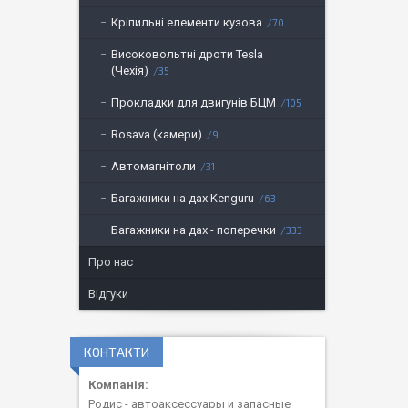
Кріпильні елементи кузова
70
Високовольтні дроти Tesla
(Чехія)
35
Прокладки для двигунів БЦМ
105
Rosava (камери)
9
Автомагнітоли
31
Багажники на дах Kenguru
63
Багажники на дах - поперечки
333
Про нас
Відгуки
КОНТАКТИ
Родис - автоаксессуары и запасные