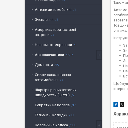
Також а
Антени автомобільні
1
Автомоб
особлив
Зчеплення
7
забезпе
Товщина
Амортизатори, вставні
оптима
патрони
7
Інструк
Насоси і компресори
1
За
Зн
Автозапчастини
1916
Пр
Зн
Домкрати
15
На
На
Свічки запалювання
Вс
автомобільні
7
Щоб куп
інтернет
Шарніри рівних кутових
швидкостей (ШРУС)
2
Секретки на колеса
17
Харак
Гальмівні колодки
18
Ковпаки на колеса
188