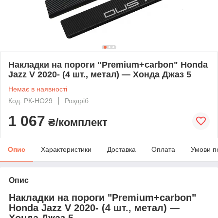
Накладки на пороги "Premium+carbon" Honda
Jazz V 2020- (4 шт., метал) — Хонда Джаз 5
Немає в наявності
Код: PК-HO29
Роздріб
1 067
₴/комплект
Опис
Характеристики
Доставка
Оплата
Умови п
Опис
Накладки на пороги "Premium+carbon"
Honda Jazz V 2020- (4 шт., метал) —
Хонда Джаз 5