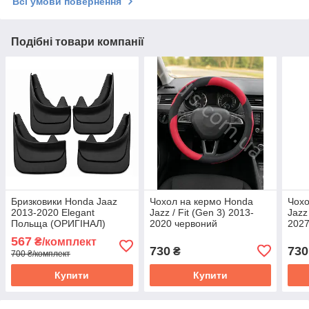
Всі умови повернення
Подібні товари компанії
Бризковики Honda Jaaz
Чохол на кермо Honda
Чохо
2013-2020 Elegant
Jazz / Fit (Gen 3) 2013-
Jazz
Польща (ОРИГІНАЛ)
2020 червоний
2027
комплект 4 шт.
шкірозамінник -
шкір
567
₴/комплект
обплетення керма Хонда
обпл
730
730
₴
700 ₴/комплект
Джаз 3
Джаз
Купити
Купити