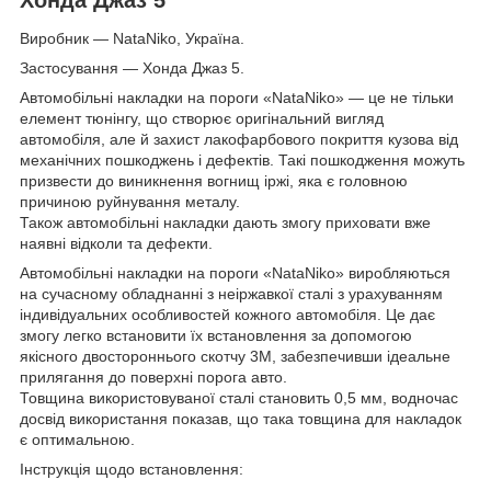
Виробник — NataNiko, Україна.
Застосування — Хонда Джаз 5.
Автомобільні накладки на пороги «NataNiko» — це не тільки
елемент тюнінгу, що створює оригінальний вигляд
автомобіля, але й захист лакофарбового покриття кузова від
механічних пошкоджень і дефектів. Такі пошкодження можуть
призвести до виникнення вогнищ іржі, яка є головною
причиною руйнування металу.
Також автомобільні накладки дають змогу приховати вже
наявні відколи та дефекти.
Автомобільні накладки на пороги «NataNiko» виробляються
на сучасному обладнанні з неіржавкої сталі з урахуванням
індивідуальних особливостей кожного автомобіля. Це дає
змогу легко встановити їх встановлення за допомогою
якісного двостороннього скотчу 3M, забезпечивши ідеальне
прилягання до поверхні порога авто.
Товщина використовуваної сталі становить 0,5 мм, водночас
досвід використання показав, що така товщина для накладок
є оптимальною.
Інструкція щодо встановлення: