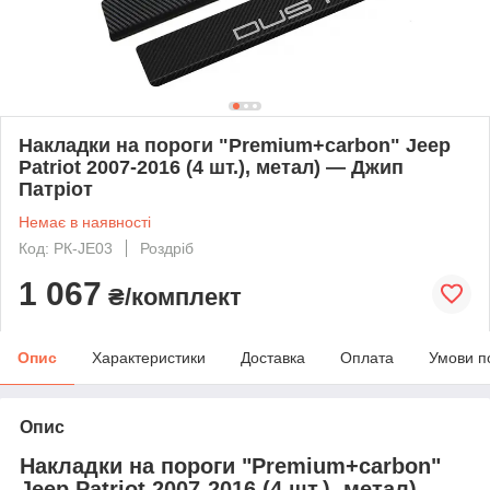
Накладки на пороги "Premium+carbon" Jeep
Patriot 2007-2016 (4 шт.), метал) — Джип
Патріот
Немає в наявності
Код: PК-JE03
Роздріб
1 067
₴/комплект
Опис
Характеристики
Доставка
Оплата
Умови п
Опис
Накладки на пороги "Premium+carbon"
Jeep Patriot 2007-2016 (4 шт.), метал) —