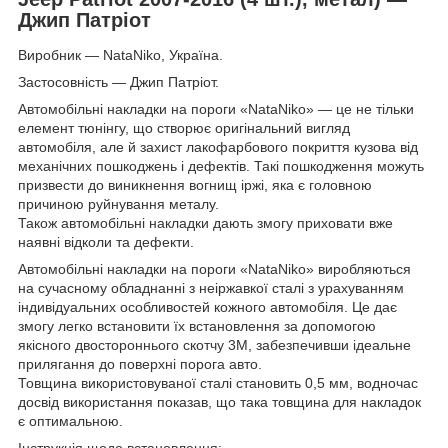
Джип Патріот
Виробник — NataNiko, Україна.
Застосовність — Джип Патріот.
Автомобільні накладки на пороги «NataNiko» — це не тільки
елемент тюнінгу, що створює оригінальний вигляд
автомобіля, але й захист лакофарбового покриття кузова від
механічних пошкоджень і дефектів. Такі пошкодження можуть
призвести до виникнення вогнищ іржі, яка є головною
причиною руйнування металу.
Також автомобільні накладки дають змогу приховати вже
наявні відколи та дефекти.
Автомобільні накладки на пороги «NataNiko» виробляються
на сучасному обладнанні з неіржавкої сталі з урахуванням
індивідуальних особливостей кожного автомобіля. Це дає
змогу легко встановити їх встановлення за допомогою
якісного двостороннього скотчу 3M, забезпечивши ідеальне
прилягання до поверхні порога авто.
Товщина використовуваної сталі становить 0,5 мм, водночас
досвід використання показав, що така товщина для накладок
є оптимальною.