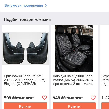
Всі умови повернення
Подібні товари компанії
Бризковики Jeep Patriot:
Накидки на сидіння Jeep
Вітр
2006 - 2016 перед. (2 шт.)
Patriot (MK74) 2006-2016
Patr
Elegant (ОРИГІНАЛ)
сіра строчка 2 шт. - майки
- де
Польща (Джип Патріот)
сидінь Джип Патріот МК
напи
598
948
1 2
₴/комплект
₴/комплект
Купити
Купити