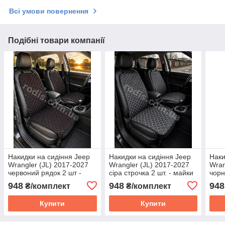
Всі умови повернення
Подібні товари компанії
Накидки на сидіння Jeep
Накидки на сидіння Jeep
Наки
Wrangler (JL) 2017-2027
Wrangler (JL) 2017-2027
Wran
червоний рядок 2 шт -
сіра строчка 2 шт. - майки
чорн
майки передніх сидінь
сидінь Джип Вранглер
майк
948
948
948
₴/комплект
₴/комплект
Джип Вранглер
Джи
Купити
Купити