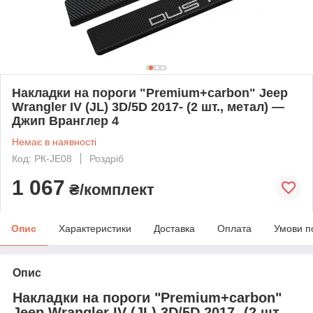
Накладки на пороги "Premium+carbon" Jeep
Wrangler IV (JL) 3D/5D 2017- (2 шт., метал) —
Джип Вранглер 4
Немає в наявності
Код: PК-JE08
Роздріб
1 067
₴/комплект
Опис
Характеристики
Доставка
Оплата
Умови п
Опис
Накладки на пороги "Premium+carbon"
Jeep Wrangler IV (JL) 3D/5D 2017- (2 шт.,