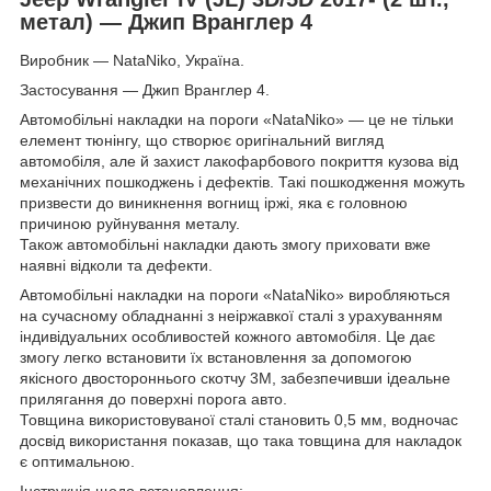
метал) — Джип Вранглер 4
Виробник — NataNiko, Україна.
Застосування — Джип Вранглер 4.
Автомобільні накладки на пороги «NataNiko» — це не тільки
елемент тюнінгу, що створює оригінальний вигляд
автомобіля, але й захист лакофарбового покриття кузова від
механічних пошкоджень і дефектів. Такі пошкодження можуть
призвести до виникнення вогнищ іржі, яка є головною
причиною руйнування металу.
Також автомобільні накладки дають змогу приховати вже
наявні відколи та дефекти.
Автомобільні накладки на пороги «NataNiko» виробляються
на сучасному обладнанні з неіржавкої сталі з урахуванням
індивідуальних особливостей кожного автомобіля. Це дає
змогу легко встановити їх встановлення за допомогою
якісного двостороннього скотчу 3M, забезпечивши ідеальне
прилягання до поверхні порога авто.
Товщина використовуваної сталі становить 0,5 мм, водночас
досвід використання показав, що така товщина для накладок
є оптимальною.