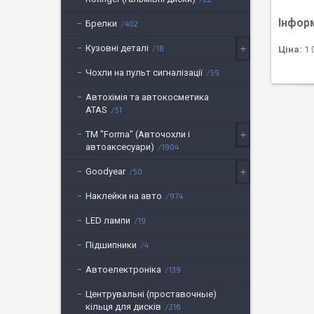
Інфор
Брелки
402
Кузовні деталі
18
Ціна:
1 
Чохли на пульт сигналізації
59
Автохімія та автокосметика
ATAS
51
ТМ "Forma" (Авточохли і
автоаксесуари)
1904
Goodyear
50
Наклейки на авто
974
LED лампи
19
Підшипники
4
Автоелектроніка
139
Центрувальні (проставочные)
кільця для дисків
216