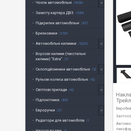
Чохли автомобільні
16184
Захисту картера ДВЗ
1080
Підкрилки автомобільні
657
Бризковики
5705
Автомобільні килимки
15255
Ворсові килими (текстильні
килими) "Extra"
17
Склопідйомники автомобільні
12
Рульові колеса автомобільні
62
Світлові прилади
42
Наклад
Трейл
Підлокітники
891
Виробник
Евроручки
27
Застосов
Радіатори для автомобілів
1
Автомоб
лакофар
Насоси водяні
3