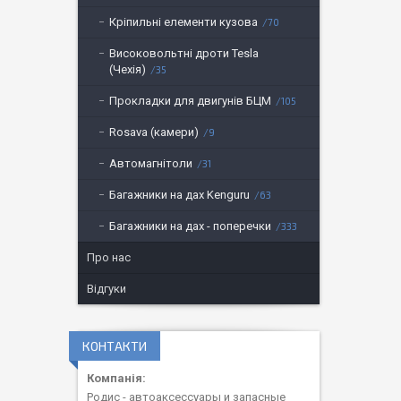
Кріпильні елементи кузова
70
Високовольтні дроти Tesla
(Чехія)
35
Прокладки для двигунів БЦМ
105
Rosava (камери)
9
Автомагнітоли
31
Багажники на дах Kenguru
63
Багажники на дах - поперечки
333
Про нас
Відгуки
КОНТАКТИ
Родис - автоаксессуары и запасные