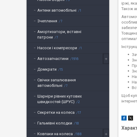
іржі, я
Також а
Антени автомобільні
1
Автомоб
Зчеплення
7
особлив
забезпе
Амортизатори, вставні
Товщина
патрони
7
оптима
Інструк
Насоси і компресори
1
За
Автозапчастини
1916
Зн
Пр
Домкрати
15
Зн
На
Свічки запалювання
На
автомобільні
7
Вс
Щоб куп
Шарніри рівних кутових
інтернет
швидкостей (ШРУС)
2
Секретки на колеса
17
Гальмівні колодки
18
Харак
Ковпаки на колеса
188