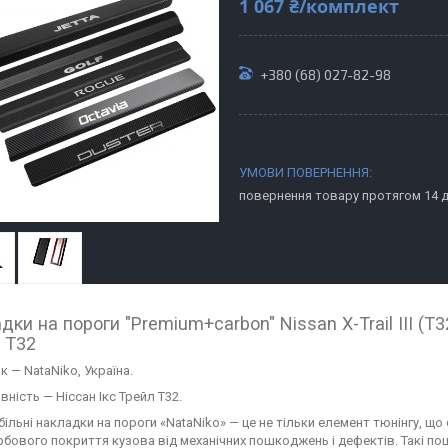
1 067 ₴/комплект
+380 (68) 027-82-98
повернення товару протягом 14 
ки на пороги "Premium+carbon" Nissan X-Trail III (T32
 Т32
 — NataNiko, Україна.
ність — Ніссан Ікс Трейл Т32.
ільні накладки на пороги «NataNiko» — це не тільки елемент тюнінгу, що
бового покриття кузова від механічних пошкоджень і дефектів. Такі 