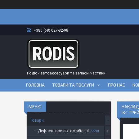
+380 (68) 027-82-98
Родіс - автоаксесуари та запасні частини
ГОЛОВНА
ТОВАРИ ТА ПОСЛУГИ
ПРО НАС
КО
НАКЛАДК
ІКС ТРЕ
Товари
Дефлектори автомобільні
2214