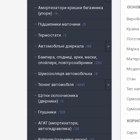
ОСНО
Амортизатори кришки багажника
(упори)
4
Вироб
Підшипники маточини
6
Країна
Термостати
3
Логот
Автомобільні дзеркала
86
Марка
Бампера, спідниці, арки, маски,
Матері
спойлери, повітрозабірники
265
Модел
Шумоізоляція автомобільна
6
Стан
Тюнінг автомобіля
4045
Тип за
Щітки склоочисника
Сумісн
(двірники)
3
Сумісн
Глушники
108
КОРИ
АГАТ (амортизатори,
автогидравлика)
30
Серія
Rotinger (гальмівні диски)
22