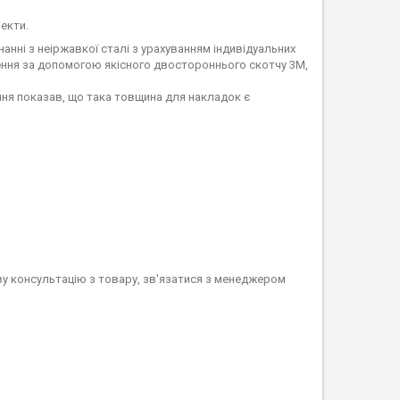
екти.
нні з неіржавкої сталі з урахуванням індивідуальних
ення за допомогою якісного двостороннього скотчу 3M,
ння показав, що така товщина для накладок є
ву консультацію з товару, зв'язатися з менеджером