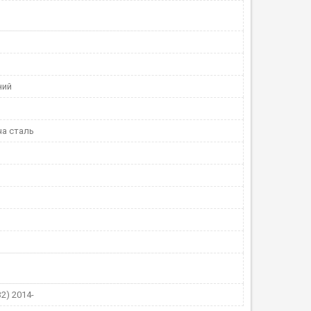
ний
а сталь
T32) 2014-