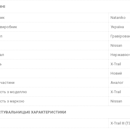
ВНІ
ник
Nataniko
 виробник
Україна
ип
Гравірова
Nissan
ал
Нержавіюч
ь
X-Trail
Новий
пчастини
Аналог
ість з моделлю
X-Trail
ість з маркою
Nissan
СТУВАЛЬНИЦЬКІ ХАРАКТЕРИСТИКИ
X-Trail III (