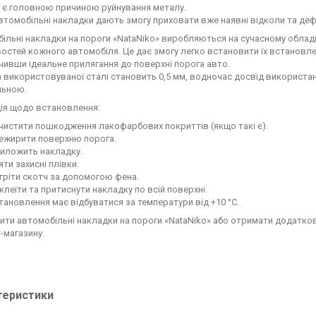
ка є головною причиною руйнування металу.
втомобільні накладки дають змогу приховати вже наявні відколи та деф
ільні накладки на пороги «NataNiko» виробляються на сучасному обладна
остей кожного автомобіля. Це дає змогу легко встановити їх встановл
чивши ідеальне прилягання до поверхні порога авто.
 використовуваної сталі становить 0,5 мм, водночас досвід використа
льною.
ція щодо встановлення:
чистити пошкодження лакофарбових покриттів (якщо такі є).
ежирити поверхню порога.
иложить накладку.
яти захисні плівки.
гріти скотч за допомогою фена.
клеїти та притиснути накладку по всій поверхні.
тановлення має відбуватися за температури від +10 °C.
ити автомобільні накладки на пороги «NataNiko» або отримати додатко
-магазину.
теристики