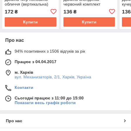
обличчя (вертикальна)
червоний комплект
куче
(l=400 мм, b = 300 мм)
(вертикальна) (l = 300 мм,
(вер
172
136
136
₴
₴
b = 215 мм)
b = 
Купити
Купити
Про нас
94% позитивних з 1506 відгуків за рік
Працює з 04.04.2017
м. Харків
вул. Механизаторів, 2/1, Харків, Україна
Контакти
Сьогодні працює з 11:00 до 15:00
Показати весь графік роботи
Про нас