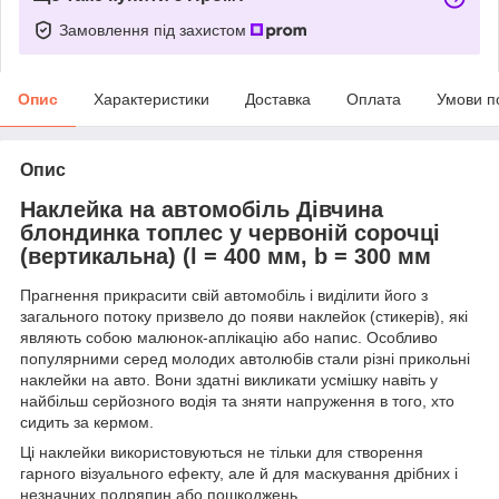
Замовлення під захистом
Опис
Характеристики
Доставка
Оплата
Умови п
Опис
Наклейка на автомобіль Дівчина
блондинка топлес у червоній сорочці
(вертикальна) (l = 400 мм, b = 300 мм
Прагнення прикрасити свій автомобіль і виділити його з
загального потоку призвело до появи наклейок (стикерів), які
являють собою малюнок-аплікацію або напис. Особливо
популярними серед молодих автолюбів стали різні прикольні
наклейки на авто. Вони здатні викликати усмішку навіть у
найбільш серйозного водія та зняти напруження в того, хто
сидить за кермом.
Ці наклейки використовуються не тільки для створення
гарного візуального ефекту, але й для маскування дрібних і
незначних подряпин або пошкоджень.