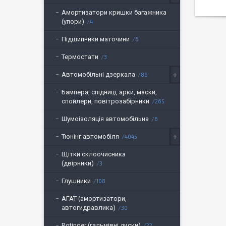
Амортизатори кришки багажника
(упори)
4
Підшипники маточини
6
Термостати
3
Автомобільні дзеркала
86
Бампера, спідниці, арки, маски,
спойлери, повітрозабірники
265
Шумоізоляція автомобільна
6
Тюнінг автомобіля
4045
Щітки склоочисника
(двірники)
3
Глушники
108
АГАТ (амортизатори,
автогидравлика)
30
Rotinger (гальмівні диски)
22