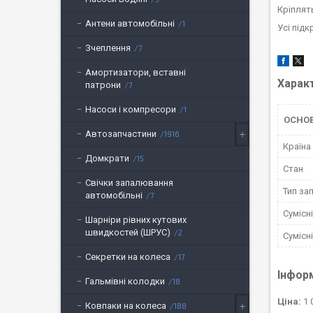
Кріплят
Антени автомобільні
1
Усі під
Зчеплення
7
Амортизатори, вставні
Харак
патрони
7
Насоси і компресори
1
ОСНОВ
Автозапчастини
1916
Країна
Домкрати
15
Стан
Свічки запалювання
Тип за
автомобільні
7
Сумісн
Шарніри рівних кутових
швидкостей (ШРУС)
2
Сумісн
Секретки на колеса
17
Інфор
Гальмівні колодки
18
Ціна:
1 
Ковпаки на колеса
188