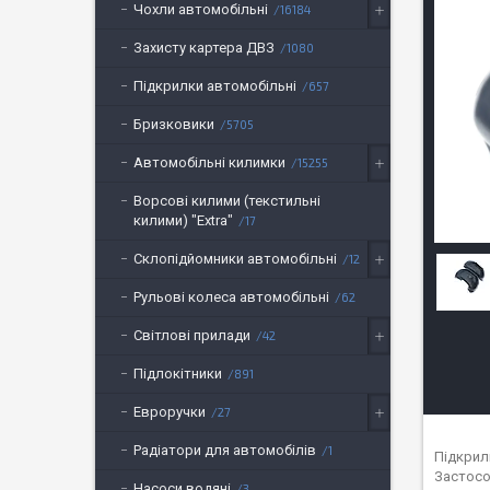
Чохли автомобільні
16184
Захисту картера ДВЗ
1080
Підкрилки автомобільні
657
Бризковики
5705
Автомобільні килимки
15255
Ворсові килими (текстильні
килими) "Extra"
17
Склопідйомники автомобільні
12
Рульові колеса автомобільні
62
Світлові прилади
42
Підлокітники
891
Евроручки
27
Радіатори для автомобілів
1
Підкрил
Застосо
Насоси водяні
3