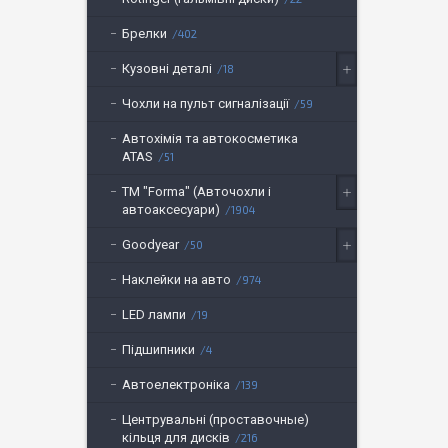
Брелки
402
Кузовні деталі
18
Чохли на пульт сигналізації
59
Автохімія та автокосметика
ATAS
51
ТМ "Forma" (Авточохли і
автоаксесуари)
1904
Goodyear
50
Наклейки на авто
974
LED лампи
19
Підшипники
4
Автоелектроніка
139
Центрувальні (проставочные)
кільця для дисків
216