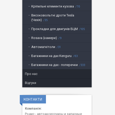
Кріпильні елементи кузова
70
Високовольтні дроти Tesla
(Чехія)
35
Прокладки для двигунів БЦМ
105
Rosava (камери)
9
Автомагнітоли
31
Багажники на дах Kenguru
63
Багажники на дах - поперечки
333
Про нас
Відгуки
КОНТАКТИ
Родис - автоаксессуары и запасные