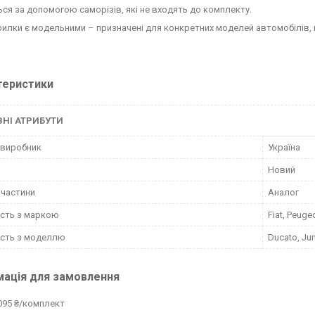
ься за допомогою саморізів, які не входять до комплекту.
крилки є модельними – призначені для конкретних моделей автомобілів, 
теристики
НІ АТРИБУТИ
 виробник
Україна
Новий
пчастини
Аналог
ість з маркою
Fiat, Peugeo
ість з моделлю
Ducato, Ju
мація для замовлення
095 ₴/комплект