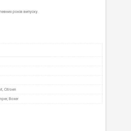
певних років випуску.
t, Citroen
mper, Boxer