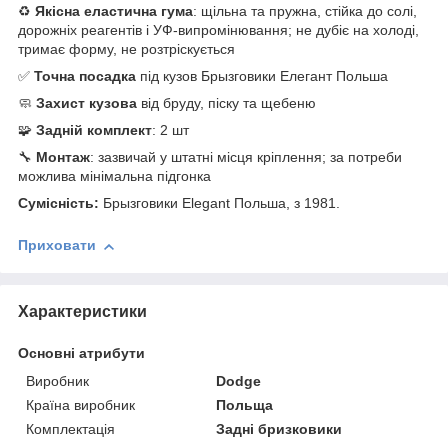
♻️
Якісна еластична гума
: щільна та пружна, стійка до солі,
дорожніх реагентів і УФ-випромінювання; не дубіє на холоді,
тримає форму, не розтріскується
✅
Точна посадка
під кузов Брызговики Елегант Польша
🧼
Захист кузова
від бруду, піску та щебеню
🧩
Задній комплект
: 2 шт
🔧
Монтаж
: зазвичай у штатні місця кріплення; за потреби
можлива мінімальна підгонка
Сумісність:
Брызговики Elegant Польша, з 1981.
Приховати
Характеристики
Основні атрибути
Виробник
Dodge
Країна виробник
Польща
Комплектація
Задні бризковики