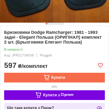
Бризковики Dodge Ramcharger: 1981 - 1993
задні - Elegant Польша (ОРИГІНАЛ) комплект
2 шт. (Брызговики Елегант Польша)
В наявності
Код: JPR21734538
Роздріб
597
₴/комплект
Купити
або
Купити з
Що таке купити з Пром?