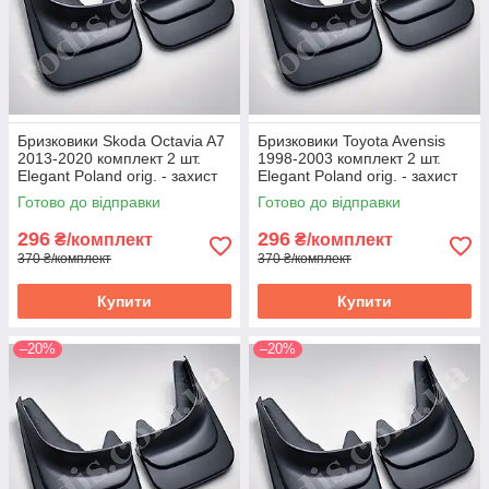
Бризковики Skoda Octavia A7
Бризковики Toyota Avensis
2013-2020 комплект 2 шт.
1998-2003 комплект 2 шт.
Elegant Poland orig. - захист
Elegant Poland orig. - захист
арок Скода Октавіа
арок Тойота Авенсіс
Готово до відправки
Готово до відправки
296
296
₴/комплект
₴/комплект
370 ₴/комплект
370 ₴/комплект
Купити
Купити
–20%
–20%