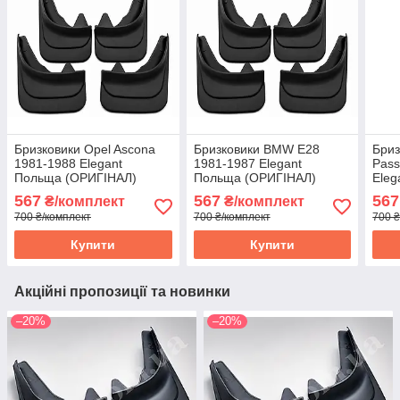
Бризковики Opel Ascona
Бризковики BMW E28
Бриз
1981-1988 Elegant
1981-1987 Elegant
Pass
Польща (ОРИГІНАЛ)
Польща (ОРИГІНАЛ)
Eleg
комплект 4 шт.
комплект 4 шт.
(ОРИ
567
567
567
₴/комплект
₴/комплект
шт.
700 ₴/комплект
700 ₴/комплект
700 ₴
Купити
Купити
Акційні пропозиції та новинки
–20%
–20%