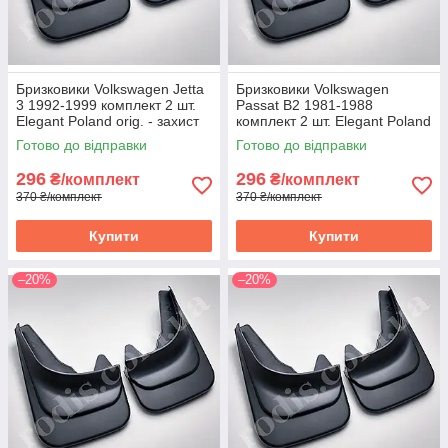
Бризковики Volkswagen Jetta
Бризковики Volkswagen
3 1992-1999 комплект 2 шт.
Passat B2 1981-1988
Elegant Poland orig. - захист
комплект 2 шт. Elegant Poland
арок Фольксваген Джетта 3
orig. - захист арок Volkswagen
Готово до відправки
Готово до відправки
Пасат B2
296
296
₴/комплект
₴/комплект
370 ₴/комплект
370 ₴/комплект
Купити
Купити
–20%
–20%