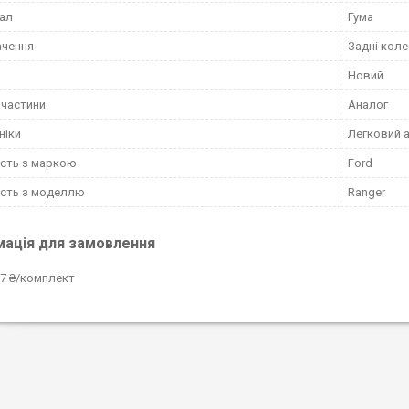
ал
Гума
ачення
Задні коле
Новий
пчастини
Аналог
ніки
Легковий 
ість з маркою
Ford
ість з моделлю
Ranger
мація для замовлення
7 ₴/комплект