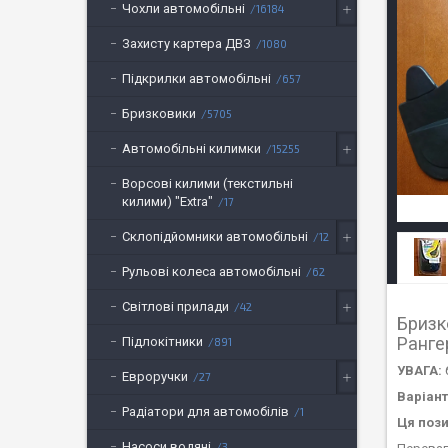
Чохли автомобільні
16184
Захисту картера ДВЗ
1080
Підкрилки автомобільні
657
Бризковики
5705
Автомобільні килимки
15255
Ворсові килими (текстильні
килими) "Extra"
17
Склопідйомники автомобільні
12
Рульові колеса автомобільні
62
Світлові прилади
42
Бризк
Ранге
Підлокітники
891
УВАГА:
Евроручки
27
Варіан
Радіатори для автомобілів
1
Ця пози
Насоси водяні
3