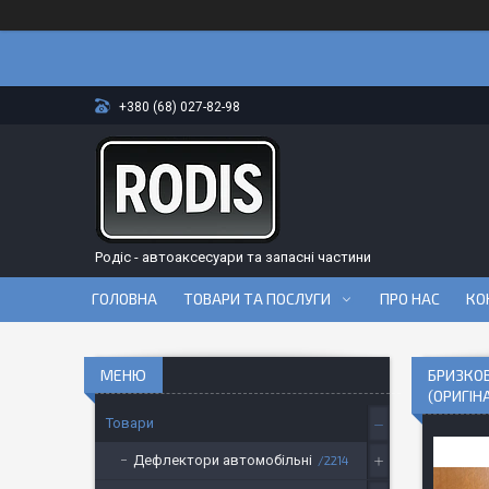
+380 (68) 027-82-98
Родіс - автоаксесуари та запасні частини
ГОЛОВНА
ТОВАРИ ТА ПОСЛУГИ
ПРО НАС
КО
БРИЗКОВ
(ОРИГІН
Товари
Дефлектори автомобільні
2214