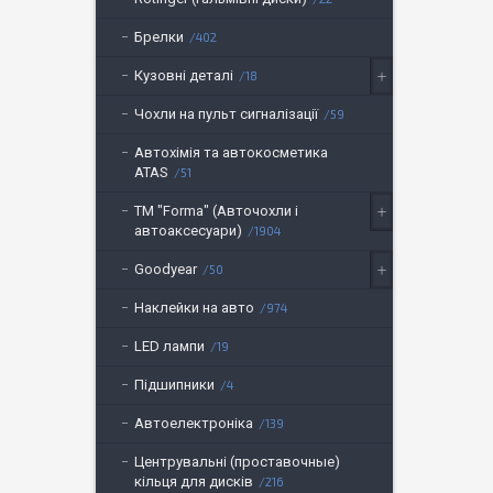
Брелки
402
Кузовні деталі
18
Чохли на пульт сигналізації
59
Автохімія та автокосметика
ATAS
51
ТМ "Forma" (Авточохли і
автоаксесуари)
1904
Goodyear
50
Наклейки на авто
974
LED лампи
19
Підшипники
4
Автоелектроніка
139
Центрувальні (проставочные)
кільця для дисків
216