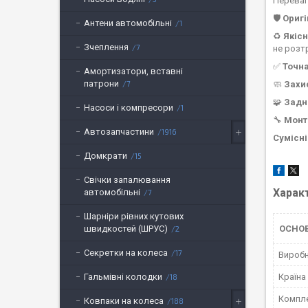
Переваг
🛡️
Оригі
Антени автомобільні
1
♻️
Якісн
Зчеплення
7
не розт
✅
Точн
Амортизатори, вставні
патрони
7
🧼
Захи
🧩
Задн
Насоси і компресори
1
🔧
Мон
Автозапчастини
1916
Сумісні
Домкрати
15
Свічки запалювання
Харак
автомобільні
7
Шарніри рівних кутових
швидкостей (ШРУС)
ОСНОВ
2
Секретки на колеса
17
Вироб
Гальмівні колодки
Країна
18
Компле
Ковпаки на колеса
188