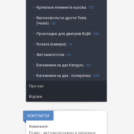
Кріпильні елементи кузова
70
Високовольтні дроти Tesla
(Чехія)
35
Прокладки для двигунів БЦМ
105
Rosava (камери)
9
Автомагнітоли
31
Багажники на дах Kenguru
63
Багажники на дах - поперечки
333
Про нас
Відгуки
КОНТАКТИ
Родис - автоаксессуары и запасные