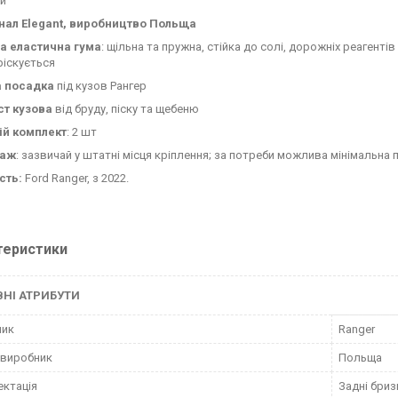
и
нал Elegant, виробництво Польща
а еластична гума
: щільна та пружна, стійка до солі, дорожніх реагенті
ріскується
а посадка
під кузов Рангер
ст кузова
від бруду, піску та щебеню
ій комплект
: 2 шт
таж
: зазвичай у штатні місця кріплення; за потреби можлива мінімальна 
сть:
Ford Ranger, з 2022.
теристики
НІ АТРИБУТИ
ник
Ranger
 виробник
Польща
ктація
Задні бри