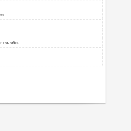
са
автомобіль