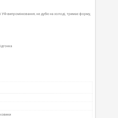
в і УФ-випромінювання; не дубіє на холоді, тримає форму,
підгонка
зковики