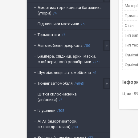
Матері
Амортизатори кришки багажника
(упори)
4
Призн
Підшипники маточини
6
Стан
Термостати
3
Тип за
Тип тех
Автомобільні дзеркала
86
Сумісн
Бампера, спідниці, арки, маски,
спойлери, повітрозабірники
265
Сумісн
Шумоізоляція автомобільна
6
Інфор
Тюнінг автомобіля
4045
Ціна:
59
Щітки склоочисника
(двірники)
3
Глушники
108
АГАТ (амортизатори,
автогидравлика)
30
Rotinger (гальмівні диски)
22