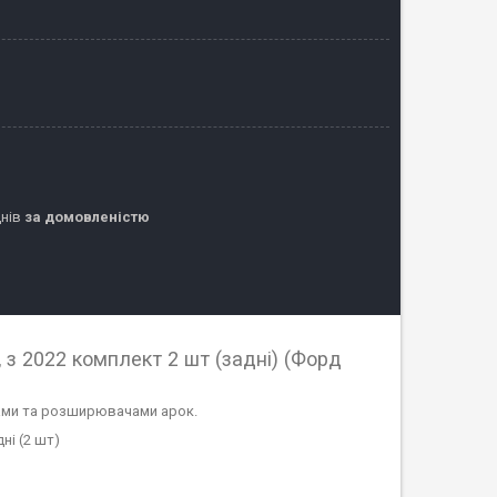
днів
за домовленістю
з 2022 комплект 2 шт (задні) (Форд
гами та розширювачами арок.
ні (2 шт)