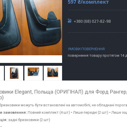
597 ₴/комплект
+380 (68) 027-82-98
повернення товару протягом 14 
овики Elegant, Польща (ОРИГІНАЛ) для Форд Рангер, 
р)
бризковики можуть бути встановлені на автомобілі, не обладнані поро
ти замовлення:
Повний комплект (4 шт) • Лише передні (2 шт) • Лише зад
ція:
задні бризковики (2 шт)