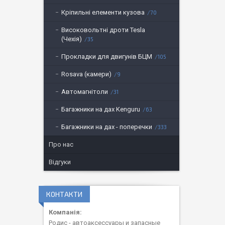
Кріпильні елементи кузова
70
Високовольтні дроти Tesla
(Чехія)
35
Прокладки для двигунів БЦМ
105
Rosava (камери)
9
Автомагнітоли
31
Багажники на дах Kenguru
63
Багажники на дах - поперечки
333
Про нас
Відгуки
КОНТАКТИ
Родис - автоаксессуары и запасные