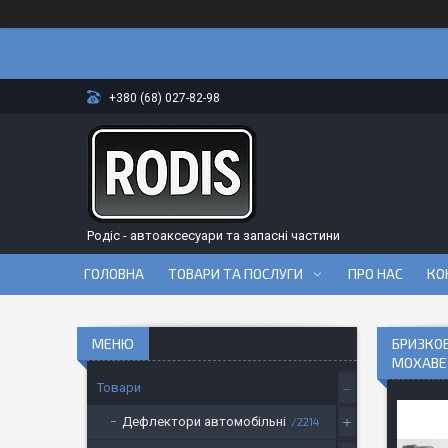
+380 (68) 027-82-98
Родіс - автоаксесуари та запасні частини
ГОЛОВНА
ТОВАРИ ТА ПОСЛУГИ
ПРО НАС
КО
БРИЗКОВ
МОХАВЕ 
Товари
Дефлектори автомобільні
2214