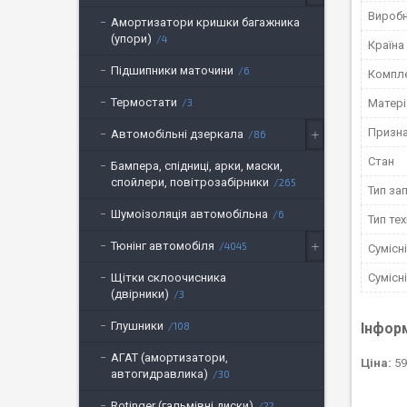
Вироб
Амортизатори кришки багажника
(упори)
4
Країна
Підшипники маточини
6
Компле
Термостати
Матері
3
Призн
Автомобільні дзеркала
86
Стан
Бампера, спідниці, арки, маски,
спойлери, повітрозабірники
265
Тип за
Шумоізоляція автомобільна
6
Тип тех
Тюнінг автомобіля
4045
Сумісн
Сумісн
Щітки склоочисника
(двірники)
3
Глушники
Інфор
108
АГАТ (амортизатори,
Ціна:
59
автогидравлика)
30
Rotinger (гальмівні диски)
22