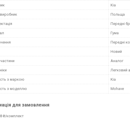
ник
Kia
 виробник
Польща
ктація
Передні б
ал
Гума
ачення
Передні к
Новий
пчастини
Аналог
ніки
Легковий 
ість з маркою
Kia
ість з моделлю
Mohave
мація для замовлення
8 ₴/комплект