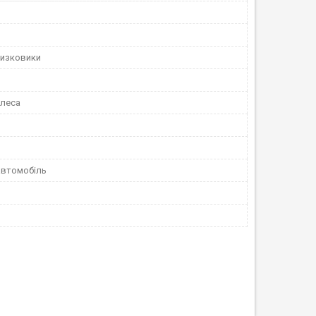
ризковики
олеса
автомобіль