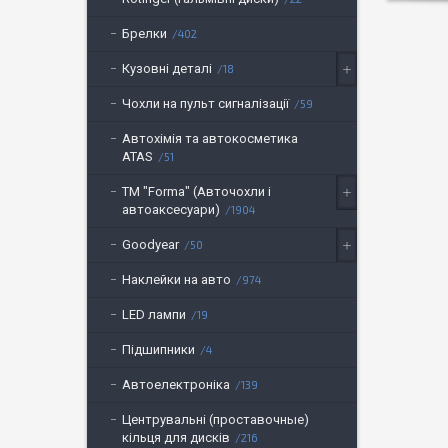
Брелки
402
Кузовні деталі
18
Чохли на пульт сигналізації
59
Автохімія та автокосметика
ATAS
51
ТМ "Forma" (Авточохли і
автоаксесуари)
1904
Goodyear
50
Наклейки на авто
974
LED лампи
19
Підшипники
4
Автоелектроніка
139
Центрувальні (проставочные)
кільця для дисків
216