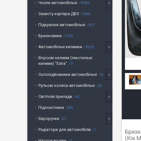
Чохли автомобільні
16184
Захисту картера ДВЗ
1080
Підкрилки автомобільні
657
Бризковики
5705
Автомобільні килимки
15255
Ворсові килими (текстильні
килими) "Extra"
17
Склопідйомники автомобільні
12
Рульові колеса автомобільні
62
Світлові прилади
42
Підлокітники
891
Евроручки
27
Радіатори для автомобілів
1
Бризк
(Кіа 
Насоси водяні
3