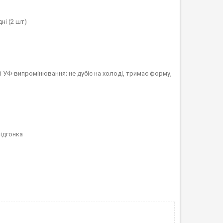
ні (2 шт)
в і УФ-випромінювання; не дубіє на холоді, тримає форму,
підгонка