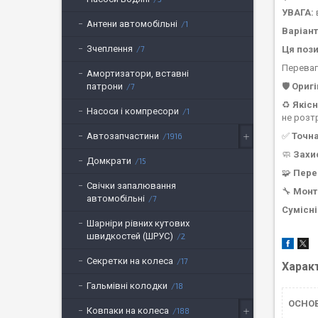
УВАГА:
Антени автомобільні
1
Варіан
Зчеплення
Ця пози
7
Переваг
Амортизатори, вставні
🛡️
Оригі
патрони
7
♻️
Якісн
Насоси і компресори
1
не розт
✅
Точн
Автозапчастини
1916
🧼
Захи
Домкрати
15
🧩
Пере
Свічки запалювання
🔧
Мон
автомобільні
7
Сумісні
Шарніри рівних кутових
швидкостей (ШРУС)
2
Секретки на колеса
17
Харак
Гальмівні колодки
18
ОСНОВ
Ковпаки на колеса
188