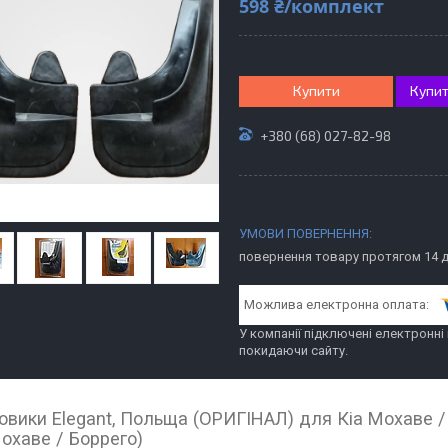
598 ₴/комплект
Купити
Купит
+380 (68) 027-82-98
повернення товару протягом 14 
У компанії підключені електронні
покидаючи сайту.
овики Elegant, Польща (ОРИГІНАЛ) для Кіа Мохаве / 
Мохаве / Боррего)