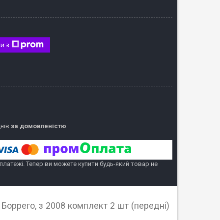
и з
днів
за домовленістю
 платежі. Тепер ви можете купити будь-який товар не
Боррего, з 2008 комплект 2 шт (передні)