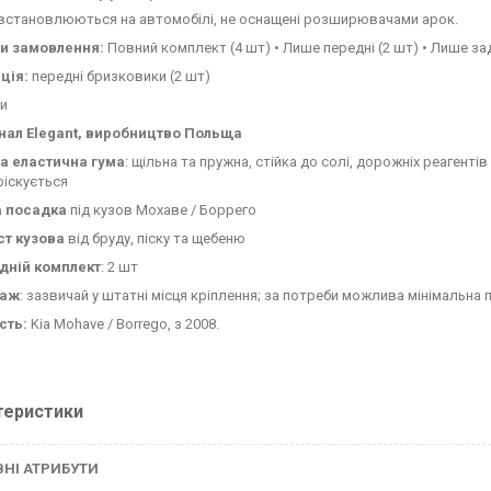
встановлюються на автомобілі, не оснащені розширювачами арок.
ти замовлення:
Повний комплект (4 шт) • Лише передні (2 шт) • Лише зад
ція:
передні бризковики (2 шт)
и
нал Elegant, виробництво Польща
а еластична гума
: щільна та пружна, стійка до солі, дорожніх реагенті
ріскується
а посадка
під кузов Мохаве / Боррего
ст кузова
від бруду, піску та щебеню
дній комплект
: 2 шт
таж
: зазвичай у штатні місця кріплення; за потреби можлива мінімальна 
сть:
Kia Mohave / Borrego, з 2008.
теристики
НІ АТРИБУТИ