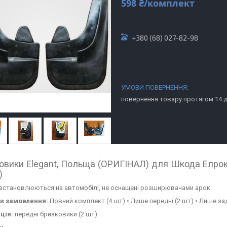
598 ₴/комплект
+380 (68) 027-82-98
повернення товару протягом 14 
овики Elegant, Польща (ОРИГІНАЛ) для Шкода Елрок,
)
встановлюються на автомобілі, не оснащені розширювачами арок.
ти замовлення:
Повний комплект (4 шт) • Лише передні (2 шт) • Лише зад
ція:
передні бризковики (2 шт)