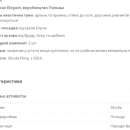
и
нал Elegant, виробництво Польща
а еластична гума
: щільна та пружна, стійка до солі, дорожніх реагенті
ріскується
а посадка
під кузов Елрок
ст кузова
від бруду, піску та щебеню
дній комплект
: 2 шт
таж
: зазвичай у штатні місця кріплення; за потреби можлива мінімальна 
сть:
Skoda Elroq, з 2024.
теристики
НІ АТРИБУТИ
ник
Skoda
 виробник
Польща
ктація
Передні б