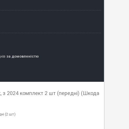
днів
за домовленістю
 з 2024 комплект 2 шт (передні) (Шкода
ні (2 шт)