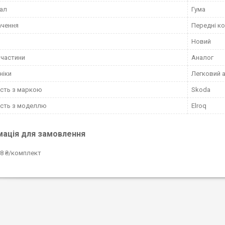
ал
Гума
ачення
Передні к
Новий
пчастини
Аналог
ніки
Легковий 
ість з маркою
Skoda
ість з моделлю
Elroq
мація для замовлення
8 ₴/комплект