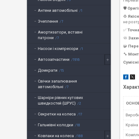
Переваг
🛡️
Оригі
Антени автомобільні
1
♻️
Якісн
Зчеплення
7
не розт
✅
Точн
Амортизатори, вставні
патрони
7
🧼
Захи
🧩
Пере
Насоси і компресори
1
🔧
Мон
Автозапчастини
1916
Сумісні
Домкрати
15
Свічки запалювання
Харак
автомобільні
7
Шарніри рівних кутових
швидкостей (ШРУС)
ОСНОВ
2
Секретки на колеса
17
Вироб
Гальмівні колодки
Країна
18
Компле
Ковпаки на колеса
188