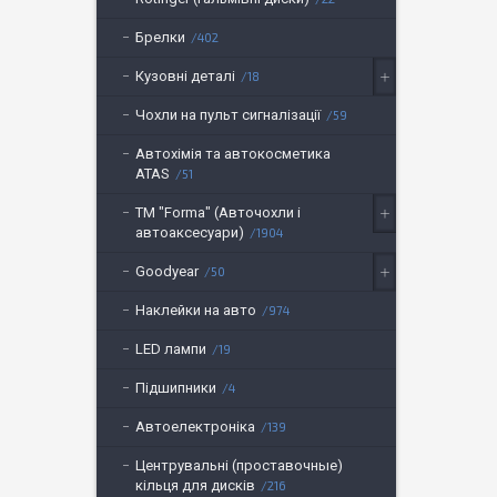
Брелки
402
Кузовні деталі
18
Чохли на пульт сигналізації
59
Автохімія та автокосметика
ATAS
51
ТМ "Forma" (Авточохли і
автоаксесуари)
1904
Goodyear
50
Наклейки на авто
974
LED лампи
19
Підшипники
4
Автоелектроніка
139
Центрувальні (проставочные)
кільця для дисків
216