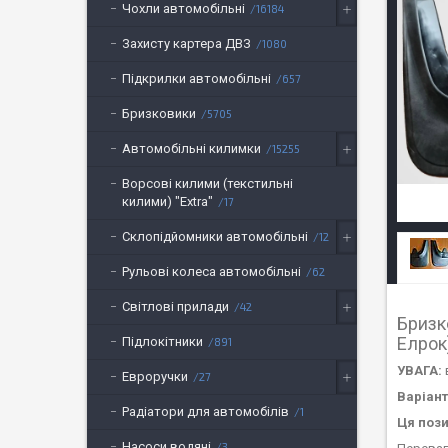
Чохли автомобільні
16184
Захисту картера ДВЗ
1080
Підкрилки автомобільні
657
Бризковики
5705
Автомобільні килимки
15255
Ворсові килими (текстильні
килими) "Extra"
17
Склопідйомники автомобільні
12
Рульові колеса автомобільні
62
Світлові прилади
42
Бризк
Елрок
Підлокітники
891
УВАГА:
Евроручки
27
Варіан
Радіатори для автомобілів
1
Ця пози
Насоси водяні
3