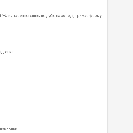
в і УФ-випромінювання; не дубіє на холоді, тримає форму,
підгонка
ризковики