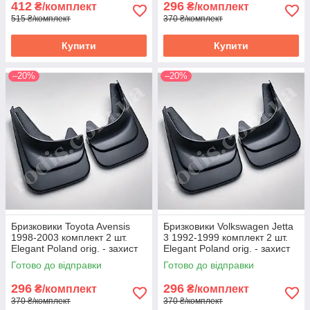
412
296
₴/комплект
₴/комплект
515 ₴/комплект
370 ₴/комплект
Купити
Купити
–20%
–20%
Бризковики Toyota Avensis
Бризковики Volkswagen Jetta
1998-2003 комплект 2 шт.
3 1992-1999 комплект 2 шт.
Elegant Poland orig. - захист
Elegant Poland orig. - захист
арок Тойота Авенсіс
арок Фольксваген Джетта 3
Готово до відправки
Готово до відправки
296
296
₴/комплект
₴/комплект
370 ₴/комплект
370 ₴/комплект