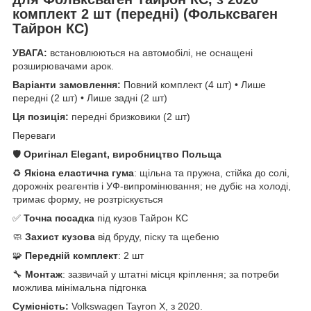
комплект 2 шт (передні) (Фольксваген
Тайрон КС)
УВАГА:
встановлюються на автомобілі, не оснащені
розширювачами арок.
Варіанти замовлення:
Повний комплект (4 шт) • Лише
передні (2 шт) • Лише задні (2 шт)
Ця позиція:
передні бризковики (2 шт)
Переваги
🛡️
Оригінал Elegant, виробництво Польща
♻️
Якісна еластична гума
: щільна та пружна, стійка до солі,
дорожніх реагентів і УФ-випромінювання; не дубіє на холоді,
тримає форму, не розтріскується
✅
Точна посадка
під кузов Тайрон КС
🧼
Захист кузова
від бруду, піску та щебеню
🧩
Передній комплект
: 2 шт
🔧
Монтаж
: зазвичай у штатні місця кріплення; за потреби
можлива мінімальна підгонка
Сумісність:
Volkswagen Tayron X, з 2020.