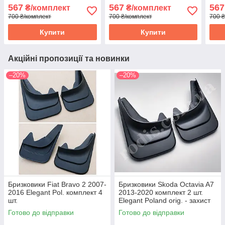
комплект 4 шт.
комплект 4 шт.
комп
567
567
567
₴/комплект
₴/комплект
700 ₴/комплект
700 ₴/комплект
700 ₴
Купити
Купити
Акційні пропозиції та новинки
–20%
–20%
Бризковики Fiat Bravo 2 2007-
Бризковики Skoda Octavia A7
2016 Elegant Pol. комплект 4
2013-2020 комплект 2 шт.
шт.
Elegant Poland orig. - захист
арок Скода Октавіа
Готово до відправки
Готово до відправки