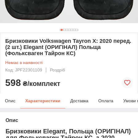
Бризковики Volkswagen Tayron X: 2020 перед.
(2 шт.) Elegant (ОРИГІНАЛ) Польща
(Фольксваген Тайрон КС)
Немає в наявності
Код: JPF22301109
Роздріб
598
₴/комплект
Опис
Характеристики
Доставка
Оплата
Умови 
Опис
Бризковики Elegant, Польща (ОРИГІНАЛ)
для Фольксваген Тайрон КС, з 2020