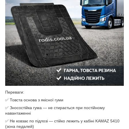
Переваги:
✅ Товста основа з якісної гуми
✅ Зносостійка гума — не стирається при постійному
навантаженні
✅ Не ковзає по підлозі — стійко лежить у кабіні KAMAZ 5410
(зона педалей)