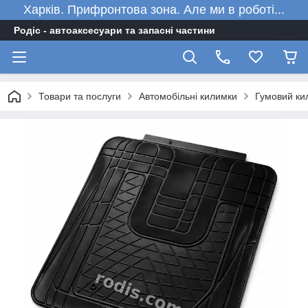
Харків. Прифронтова зона. Але ми в роботі...
Родіс - автоаксесуари та запасні частини
Товари та послуги
Автомобільні килимки
Гумовий ки