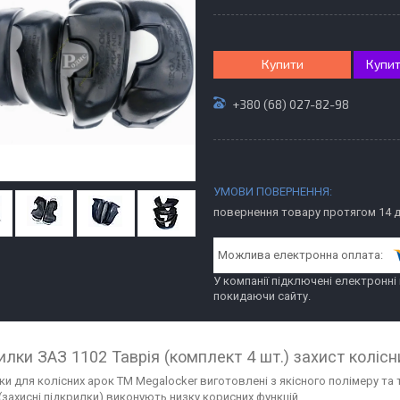
Купити
Купит
+380 (68) 027-82-98
повернення товару протягом 14 
У компанії підключені електронні
покидаючи сайту.
илки ЗАЗ 1102 Таврія (комплект 4 шт.) захист колісн
ки для колісних арок ТМ Megalocker виготовлені з якісного полімеру та
(захисні підкрилки) виконують низку корисних функцій.