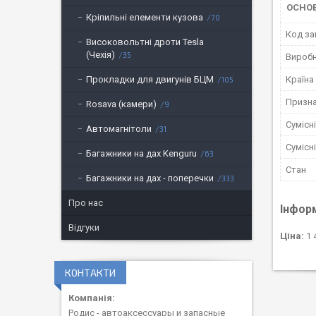
ОСНОВ
Кріпильні елементи кузова
70
Код за
Високовольтні дроти Tesla
(Чехія)
35
Вироб
Країна
Прокладки для двигунів БЦМ
105
Призн
Rosava (камери)
9
Сумісн
Автомагнітоли
31
Сумісн
Багажники на дах Kenguru
63
Стан
Багажники на дах - поперечки
333
Про нас
Інфор
Відгуки
Ціна:
1 
КОНТАКТИ
Родис - автоаксессуары и запасные