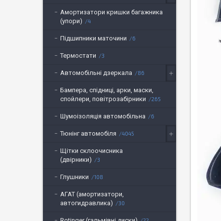
Амортизатори кришки багажника
(упори)
4
Підшипники маточини
6
Термостати
3
Автомобільні дзеркала
86
Бампера, спідниці, арки, маски,
спойлери, повітрозабірники
265
Шумоізоляція автомобільна
6
Тюнінг автомобіля
4045
Щітки склоочисника
(двірники)
3
Глушники
108
АГАТ (амортизатори,
автогидравлика)
30
Rotinger (гальмівні диски)
22