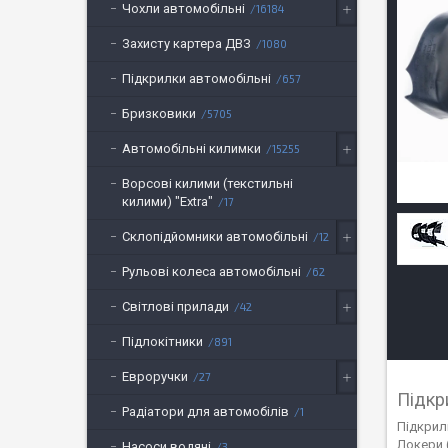
Чохли автомобільні
16184
Захисту картера ДВЗ
1080
Підкрилки автомобільні
657
Бризковики
5705
Автомобільні килимки
15255
Ворсові килими (текстильні
килими) "Extra"
17
Склопідйомники автомобільні
12
Рульові колеса автомобільні
62
Світлові прилади
42
Підлокітники
891
Евроручки
27
Підкр
Радіатори для автомобілів
1
Підкрил
Локери 
Насоси водяні
3