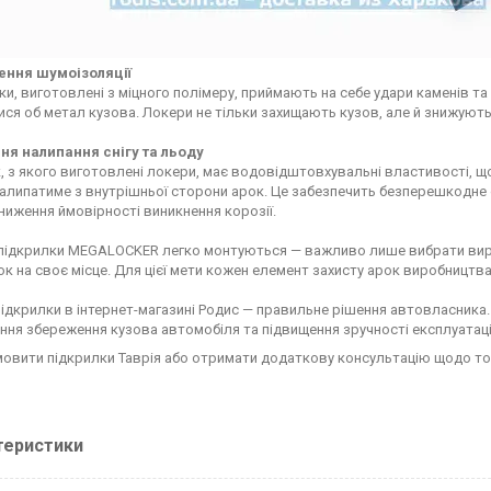
ення шумоізоляції
и, виготовлені з міцного полімеру, приймають на себе удари каменів та і
тися об метал кузова. Локери не тільки захищають кузов, але й знижують 
я налипання снігу та льоду
, з якого виготовлені локери, має водовідштовхувальні властивості, щ
налипатиме з внутрішньої сторони арок. Це забезпечить безперешкодне о
ниження ймовірності виникнення корозії.
 підкрилки MEGALOCKER легко монтуються — важливо лише вибрати виріб
ок на своє місце. Для цієї мети кожен елемент захисту арок виробницт
підкрилки в інтернет-магазині Родис — правильне рішення автовласника
ння збереження кузова автомобіля та підвищення зручності експлуатаці
овити підкрилки Таврія або отримати додаткову консультацію щодо тов
теристики