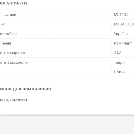
НІ АТРИБУТИ
пчастини
ML1102
ник
MEGA LOC
 виробник
Україна
ачення
Комплект
ість з маркою
ЗАЗ
ість з моделлю
Таврія
Новий
мація для замовлення
491 ₴/комплект