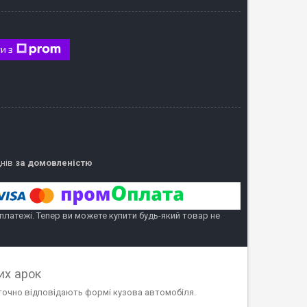
и з
днів
за домовленістю
 платежі. Тепер ви можете купити будь-який товар не
их арок
 точно відповідають формі кузова автомобіля.