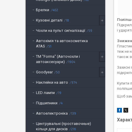
Брелки
402
Поліпш
Кузовні деталі
18
Підкрилк
і ударя
Чохли на пульт сигналізації
59
Зниженн
Автохімія та автокосметика
Пластик
ATAS
51
теж не 
ТМ "Forma" (Авточохли і
також з
автоаксесуари)
1904
Захисні
Goodyear
50
підкрил
Наклейки на авто
974
Купити 
поліпше
LED лампи
19
Щоб зам
Підшипники
4
Автоелектроніка
139
Харак
Центрувальні (проставочные)
кільця для дисків
216