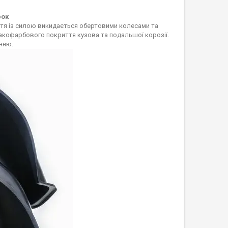
рок
іття із силою викидається обертовими колесами та
 лакофарбового покриття кузова та подальшої корозії.
нню.