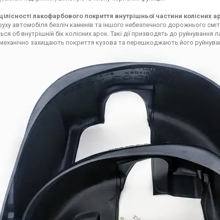
цілісності лакофарбового покриття внутрішньої частини колісних а
 руху автомобіля безліч каменів та іншого небезпечного дорожнього см
ься об внутрішній бік колісних арок. Такі дії призводять до руйнування
механічно захищають покриття кузова та перешкоджають його руйнува