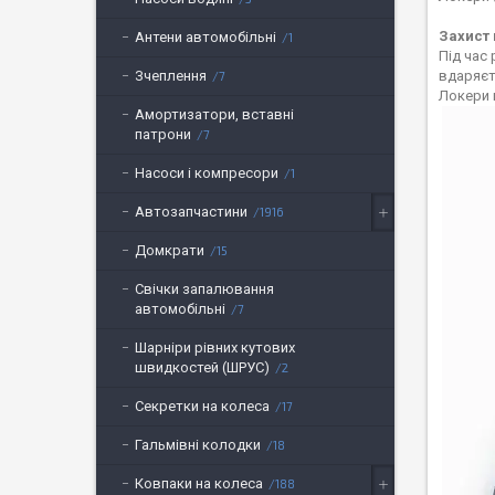
Захист 
Антени автомобільні
1
Під час
вдаряєт
Зчеплення
7
Локери 
Амортизатори, вставні
патрони
7
Насоси і компресори
1
Автозапчастини
1916
Домкрати
15
Свічки запалювання
автомобільні
7
Шарніри рівних кутових
швидкостей (ШРУС)
2
Секретки на колеса
17
Гальмівні колодки
18
Ковпаки на колеса
188