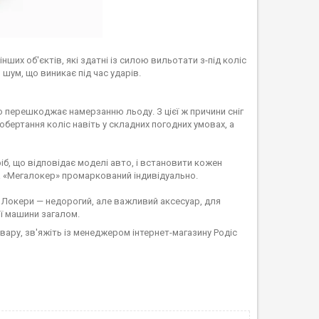
нших об'єктів, які здатні із силою вильотати з-під коліс
шум, що виникає під час ударів.
о перешкоджає намерзанню льоду. З цієї ж причини сніг
бертання коліс навіть у складних погодних умовах, а
, що відповідає моделі авто, і встановити кожен
ва «Мегалокер» промаркований індивідуально.
. Локери — недорогий, але важливий аксесуар, для
ї машини загалом.
ару, зв'яжіть із менеджером інтернет-магазину Родіс