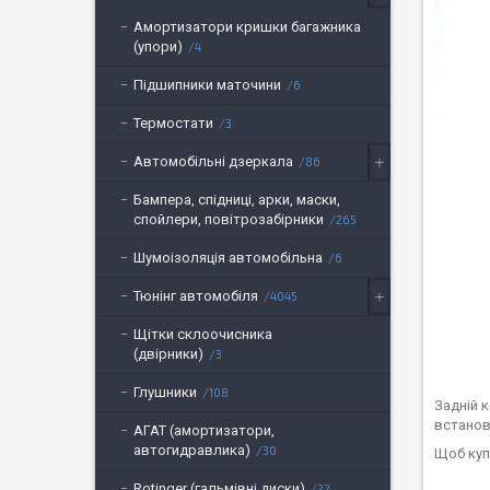
Амортизатори кришки багажника
(упори)
4
Підшипники маточини
6
Термостати
3
Автомобільні дзеркала
86
Бампера, спідниці, арки, маски,
спойлери, повітрозабірники
265
Шумоізоляція автомобільна
6
Тюнінг автомобіля
4045
Щітки склоочисника
(двірники)
3
Глушники
108
Задній 
встанов
АГАТ (амортизатори,
автогидравлика)
30
Щоб куп
Rotinger (гальмівні диски)
22