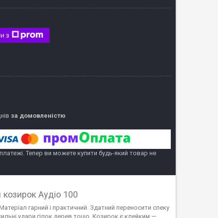
и з
днів
за домовленістю
 платежі. Тепер ви можете купити будь-який товар не
 козирок Аудіо 100
 Матеріал гарний і практичний. Здатний переносити спеку
ильні удари гілок дерев тощо. Козирок є клейким —