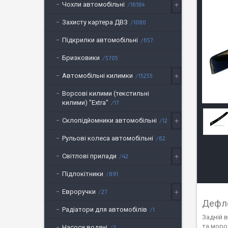
Чохли автомобільні
16184
Захисту картера ДВЗ
1080
Підкрилки автомобільні
657
Бризковики
5705
Автомобільні килимки
15255
Ворсові килими (текстильні
килими) "Extra"
17
Склопідйомники автомобільні
12
Рульові колеса автомобільні
62
Світлові прилади
42
Підлокітники
891
Евроручки
27
Дефле
Радіатори для автомобілів
1
Задній в
та моро
Насоси водяні
3