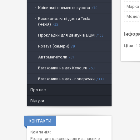
Марка
Кріпильні елементи кузова
70
Модел
Високовольтні дроти Tesla
(Чехія)
35
Інфор
Прокладки для двигунів БЦМ
105
Ціна:
1 
Rosava (камери)
9
Автомагнітоли
31
Багажники на дах Kenguru
63
Багажники на дах - поперечки
333
Про нас
Відгуки
КОНТАКТИ
Родис - автоаксессуары и запасные