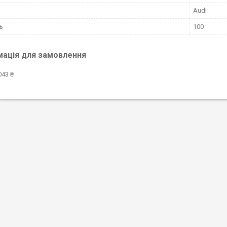
Audi
ь
100
мація для замовлення
043 ₴