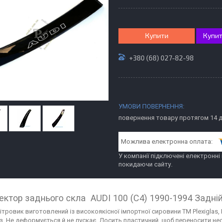
Купити
Купит
+380 (68) 027-82-98
повернення товару протягом 14 
У компанії підключені електронні
покидаючи сайту.
ктор заднього скла AUDI 100 (C4) 1990-1994 Задній
ітровик виготовлений із високоякісної імпортної сировини ТМ Plexiglas,
з. Не деформується й не лускає. Досить пластичний, щоб переносити нес