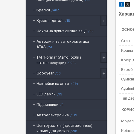
Брелки
402
Харак
Кузовні деталі
18
ОСНО
Чохли на пульт сигналізації
59
Стан
Автохімія та автокосметика
ATAS
51
Країна
ТМ "Forma" (Авточохли і
Колір
автоаксесуари)
1904
Вироб
Goodyear
50
Сумісн
Наклейки на авто
974
Сумісн
LED лампи
19
Тип де
Підшипники
4
КОРИ
Автоелектроніка
139
Модел
Центрувальні (проставочные)
Кріпле
кільця для дисків
216