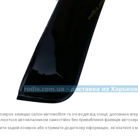
козирок захищає салон автомобіля та очі водія від сонця, доповнює ві
люється автовласником самостійно без приваблення фахівців автосерв
ити задній козирок або отримати додаткову інформацію, зв'язатися з 