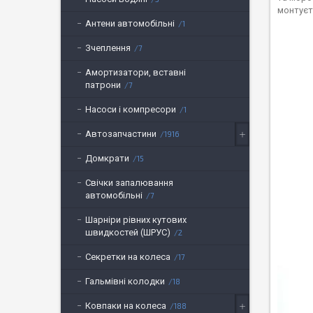
монтуєт
Антени автомобільні
1
Зчеплення
7
Амортизатори, вставні
патрони
7
Насоси і компресори
1
Автозапчастини
1916
Домкрати
15
Свічки запалювання
автомобільні
7
Шарніри рівних кутових
швидкостей (ШРУС)
2
Секретки на колеса
17
Гальмівні колодки
18
Ковпаки на колеса
188