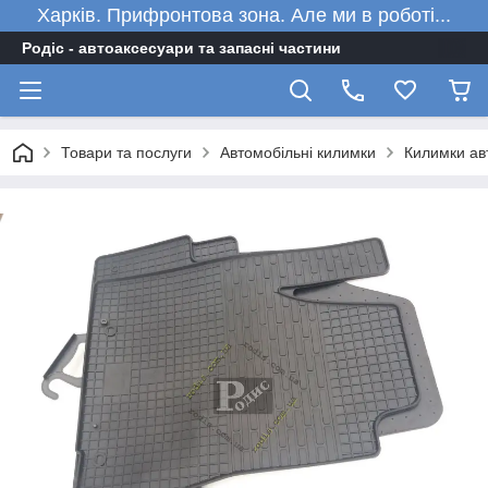
Харків. Прифронтова зона. Але ми в роботі...
Родіс - автоаксесуари та запасні частини
Товари та послуги
Автомобільні килимки
Килимки авт