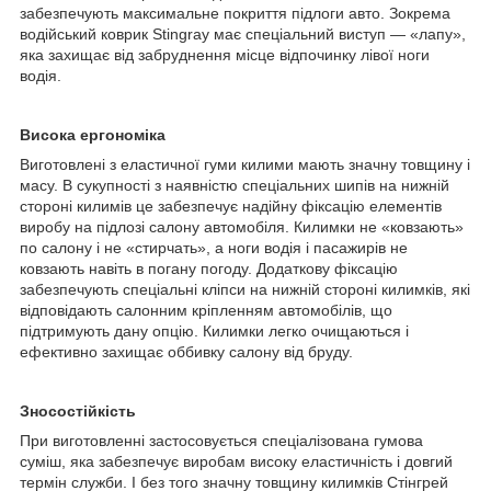
забезпечують максимальне покриття підлоги авто. Зокрема
водійський коврик Stingray має спеціальний виступ — «лапу»,
яка захищає від забруднення місце відпочинку лівої ноги
водія.
Висока ергономіка
Виготовлені з еластичної гуми килими мають значну товщину і
масу. В сукупності з наявністю спеціальних шипів на нижній
стороні килимів це забезпечує надійну фіксацію елементів
виробу на підлозі салону автомобіля. Килимки не «ковзають»
по салону і не «стирчать», а ноги водія і пасажирів не
ковзають навіть в погану погоду. Додаткову фіксацію
забезпечують спеціальні кліпси на нижній стороні килимків, які
відповідають салонним кріпленням автомобілів, що
підтримують дану опцію. Килимки легко очищаються і
ефективно захищає оббивку салону від бруду.
Зносостійкість
При виготовленні застосовується спеціалізована гумова
суміш, яка забезпечує виробам високу еластичність і довгий
термін служби. І без того значну товщину килимків Стінгрей