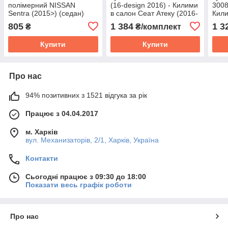
полімерний NISSAN
(16-design 2016) - Килими
3008
Sentra (2015>) (седан)
в салон Сеат Атеку (2016-
Кили
Ниссан Сентра килим
н. у)
3008
805
1 384
1 3
₴
₴/комплект
Купити
Купити
Про нас
94% позитивних з 1521 відгука за рік
Працює з 04.04.2017
м. Харків
вул. Механизаторів, 2/1, Харків, Україна
Контакти
Сьогодні працює з 09:30 до 18:00
Показати весь графік роботи
Про нас