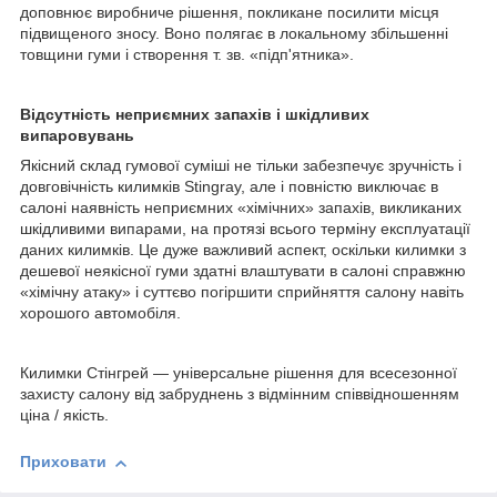
доповнює виробниче рішення, покликане посилити місця
підвищеного зносу. Воно полягає в локальному збільшенні
товщини гуми і створення т. зв. «підп'ятника».
Відсутність неприємних запахів і шкідливих
випаровувань
Якісний склад гумової суміші не тільки забезпечує зручність і
довговічність килимків Stingray, але і повністю виключає в
салоні наявність неприємних «хімічних» запахів, викликаних
шкідливими випарами, на протязі всього терміну експлуатації
даних килимків. Це дуже важливий аспект, оскільки килимки з
дешевої неякісної гуми здатні влаштувати в салоні справжню
«хімічну атаку» і суттєво погіршити сприйняття салону навіть
хорошого автомобіля.
Килимки Стінгрей — універсальне рішення для всесезонної
захисту салону від забруднень з відмінним співвідношенням
ціна / якість.
Приховати