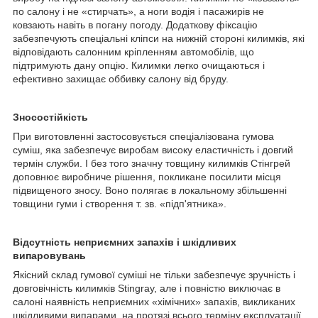
по салону і не «стирчать», а ноги водія і пасажирів не
ковзають навіть в погану погоду. Додаткову фіксацію
забезпечують спеціальні кліпси на нижній стороні килимків, які
відповідають салонним кріпленням автомобілів, що
підтримують дану опцію. Килимки легко очищаються і
ефективно захищає оббивку салону від бруду.
Зносостійкість
При виготовленні застосовується спеціалізована гумова
суміш, яка забезпечує виробам високу еластичність і довгий
термін служби. І без того значну товщину килимків Стінгрей
доповнює виробниче рішення, покликане посилити місця
підвищеного зносу. Воно полягає в локальному збільшенні
товщини гуми і створення т. зв. «підп'ятника».
Відсутність неприємних запахів і шкідливих
випаровувань
Якісний склад гумової суміші не тільки забезпечує зручність і
довговічність килимків Stingray, але і повністю виключає в
салоні наявність неприємних «хімічних» запахів, викликаних
шкідливими випарами, на протязі всього терміну експлуатації