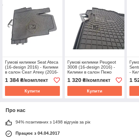
Гумові килимки Seat Ateca
Гумові килимки Peugeot
Гумо
(16-design 2016) - Килими
3008 (16-design 2016) -
Sent
в салон Сеат Атеку (2016-
Килими в салон Пежо
- Ки
н. у)
3008 (2016-н. у)
Сент
1 384
1 320
1 5
₴/комплект
₴/комплект
Купити
Купити
Про нас
94% позитивних з 1498 відгуків за рік
Працює з 04.04.2017