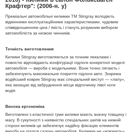
Крафтер": (2006-н. у)
Преміальні автомобільні килимки ТМ Stingray володіють
відмінними експлуатаційними характеристиками, чудовим
співвідношенням ціна / якість і стануть розумним вибором
автомобіліста за низкою чинників.
Точність виготовлення
Килими Stingray виготовляються за точним лекалами і
повністю відповідають конфігурації підлоги конкретної моделі
автомобіля — вироби є модельними. Вони точно лягають і
забезпечують максимальне покриття підлоги авто. Зокрема
водійський коврик Stingray має спеціальний виступ — «лапу»,
яка захищає від забруднення місце відпочинку лівої ноги
водія.
Висока ергономіка
Виготовлені з еластичної гуми килими мають значну товщину і
масу. В сукупності з наявністю спеціальних шипів на нижній
стороні килимів це забезпечує надійну фіксацію елементів
виробу на підлозі салону автомобіля. Килимки не «ковзають»