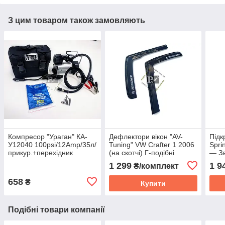
З цим товаром також замовляють
Компресор "Ураган" КА-
Дефлектори вікон "AV-
Під
У12040 100psi/12Amp/35л/
Tuning" VW Crafter 1 2006
Spri
прикур.+перехідник
(на скотчі) Г-подібні
— За
вітровики Фольцваген
Кра
1 299
1 9
₴/комплект
Крафтер
658
₴
Купити
Подібні товари компанії