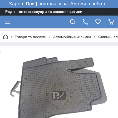
Харків. Прифронтова зона. Але ми в роботі...
Родіс - автоаксесуари та запасні частини
Товари та послуги
Автомобільні килимки
Килимки авт