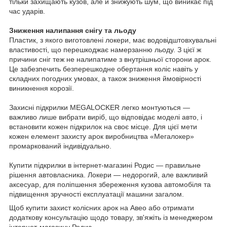
тільки захищають кузов, але й знижують шум, що виникає під
час ударів.
Зниження налипання снігу та льоду
Пластик, з якого виготовлені локери, має водовідштовхувальні
властивості, що перешкоджає намерзанню льоду. З цієї ж
причини сніг теж не налипатиме з внутрішньої сторони арок.
Це забезпечить безперешкодне обертання коліс навіть у
складних погодних умовах, а також зниження ймовірності
виникнення корозії.
Захисні підкрилки MEGALOCKER легко монтуються —
важливо лише вибрати виріб, що відповідає моделі авто, і
встановити кожен підкрилок на своє місце. Для цієї мети
кожен елемент захисту арок виробництва «Мегалокер»
промаркований індивідуально.
Купити підкрилки в інтернет-магазині Родис — правильне
рішення автовласника. Локери — недорогий, але важливий
аксесуар, для поліпшення збереження кузова автомобіля та
підвищення зручності експлуатації машини загалом.
Щоб купити захист колісних арок на Авео або отримати
додаткову консультацію щодо товару, зв'яжіть із менеджером