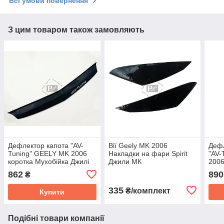
Всі умови повернення
З цим товаром також замовляють
Дефлектор капота "AV-
Вії Geely MK 2006
Дефл
Tuning" GEELY MK 2006
Накладки на фари Spirit
"AV-
коротка Мухобійка Джилі
Джили МК
2006
МК
кози
862
890
₴
335
₴/комплект
Купити
Подібні товари компанії