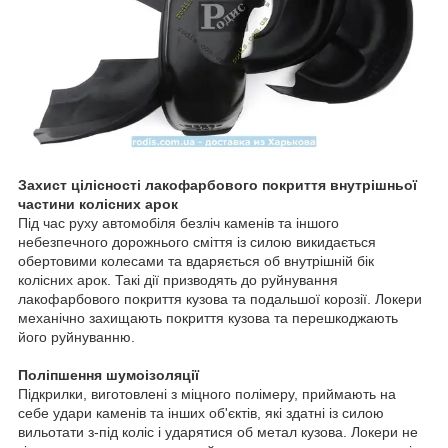
Захист цілісності лакофарбового покриття внутрішньої
частини колісних арок
Під час руху автомобіля безліч каменів та іншого
небезпечного дорожнього сміття із силою викидається
обертовими колесами та вдаряється об внутрішній бік
колісних арок. Такі дії призводять до руйнування
лакофарбового покриття кузова та подальшої корозії. Локери
механічно захищають покриття кузова та перешкоджають
його руйнуванню.
Поліпшення шумоізоляції
Підкрилки, виготовлені з міцного полімеру, приймають на
себе удари каменів та інших об'єктів, які здатні із силою
вильотати з-під коліс і ударятися об метал кузова. Локери не