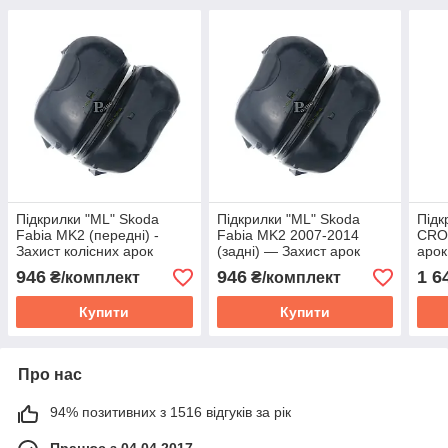
Підкрилки "ML" Skoda
Підкрилки "ML" Skoda
Підк
Fabia MK2 (передні) -
Fabia MK2 2007-2014
CROS
Захист колісних арок
(задні) — Захист арок
арок
Шкода Фабія МК2
колісних Шокоду Фабія
Крос
946
946
1 6
₴/комплект
₴/комплект
МК2
Купити
Купити
Про нас
94% позитивних з 1516 відгуків за рік