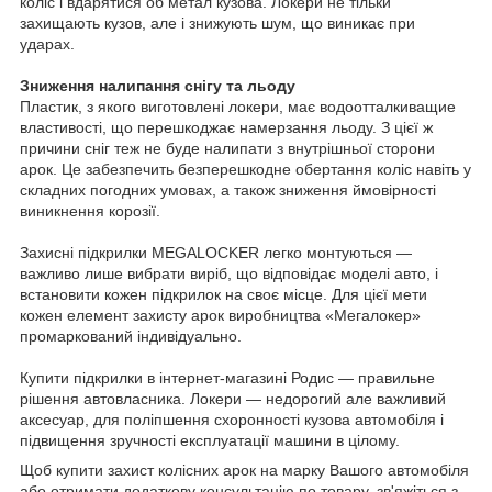
коліс і вдарятися об метал кузова. Локери не тільки
захищають кузов, але і знижують шум, що виникає при
ударах.
Зниження налипання снігу та льоду
Пластик, з якого виготовлені локери, має водоотталкиващие
властивості, що перешкоджає намерзання льоду. З цієї ж
причини сніг теж не буде налипати з внутрішньої сторони
арок. Це забезпечить безперешкодне обертання коліс навіть у
складних погодних умовах, а також зниження ймовірності
виникнення корозії.
Захисні підкрилки MEGALOCKER легко монтуються —
важливо лише вибрати виріб, що відповідає моделі авто, і
встановити кожен підкрилок на своє місце. Для цієї мети
кожен елемент захисту арок виробництва «Мегалокер»
промаркований індивідуально.
Купити підкрилки в інтернет-магазині Родис — правильне
рішення автовласника. Локери — недорогий але важливий
аксесуар, для поліпшення схоронності кузова автомобіля і
підвищення зручності експлуатації машини в цілому.
Щоб купити захист колісних арок на марку Вашого автомобіля
або отримати додаткову консультацію по товару, зв'яжіться з