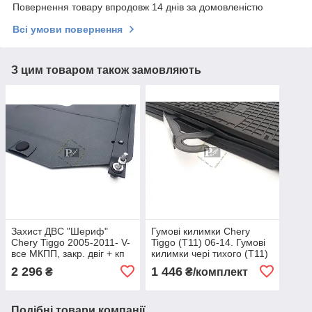
Повернення товару впродовж 14 днів за домовленістю
Всі умови повернення
З цим товаром також замовляють
Захист ДВС "Шериф"
Гумові килимки Chery
Chery Tiggo 2005-2011- V-
Tiggo (Т11) 06-14. Гумові
все МКПП, закр. двіг + кп
килимки чері тихого (Т11)
06-14.
2 296
1 446
₴
₴/комплект
Подібні товари компанії