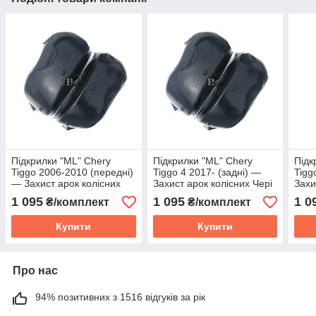
Підкрилки "ML" Chery
Підкрилки "ML" Chery
Підк
Tiggo 2006-2010 (передні)
Tiggo 4 2017- (задні) —
Tigg
— Захист арок колісних
Захист арок колісних Чері
Захи
Чері Тігго
Тігго 4
Тігго
1 095
1 095
1 0
₴/комплект
₴/комплект
Купити
Купити
Про нас
94% позитивних з 1516 відгуків за рік