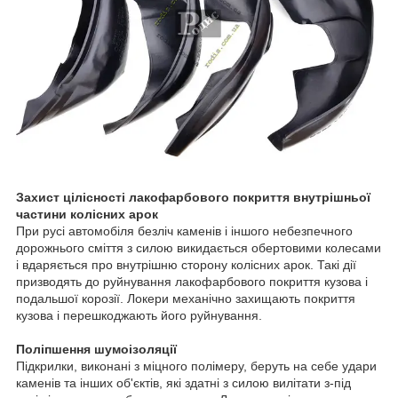
Захист цілісності лакофарбового покриття внутрішньої
частини колісних арок
При русі автомобіля безліч каменів і іншого небезпечного
дорожнього сміття з силою викидається обертовими колесами
і вдаряється про внутрішню сторону колісних арок. Такі дії
призводять до руйнування лакофарбового покриття кузова і
подальшої корозії. Локери механічно захищають покриття
кузова і перешкоджають його руйнування.
Поліпшення шумоізоляції
Підкрилки, виконані з міцного полімеру, беруть на себе удари
каменів та інших об'єктів, які здатні з силою вилітати з-під