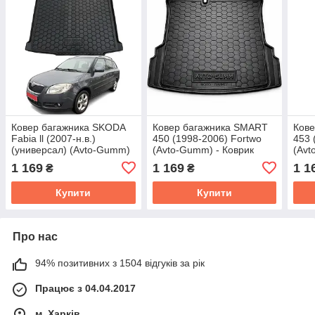
Ковер багажника SKODA
Ковер багажника SMART
Ков
Fabia ll (2007-н.в.)
450 (1998-2006) Fortwo
453 
(универсал) (Avto-Gumm)
(Avto-Gumm) - Коврик
(Avt
- Коврик багажника Шкода
багажника Смарт 450
бага
1 169
1 169
1 1
₴
₴
Фабия 2
Форту
Фор
Купити
Купити
Про нас
94% позитивних з 1504 відгуків за рік
Працює з 04.04.2017
м. Харків