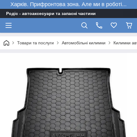
Харків. Прифронтова зона. Але ми в роботі...
Родіс - автоаксесуари та запасні частини
Товари та послуги
Автомобільні килимки
Килимки ав