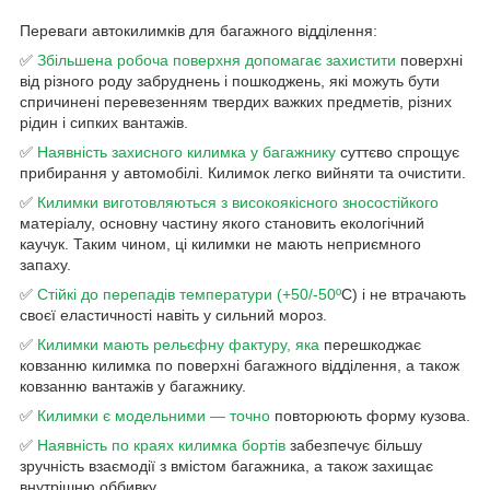
Переваги автокилимків для багажного відділення:
✅
Збільшена робоча поверхня допомагає захистити
поверхні
від різного роду забруднень і пошкоджень, які можуть бути
спричинені перевезенням твердих важких предметів, різних
рідин і сипких вантажів.
✅
Наявність захисного килимка у багажнику
суттєво спрощує
прибирання у автомобілі. Килимок легко вийняти та очистити.
✅
Килимки виготовляються з високоякісного зносостійкого
матеріалу, основну частину якого становить екологічний
каучук. Таким чином, ці килимки не мають неприємного
запаху.
✅
Стійкі до перепадів температури (+50/-50º
C) і не втрачають
своєї еластичності навіть у сильний мороз.
✅
Килимки мають рельєфну фактуру, яка
перешкоджає
ковзанню килимка по поверхні багажного відділення, а також
ковзанню вантажів у багажнику.
✅
Килимки є модельними — точно
повторюють форму кузова.
✅
Наявність по краях килимка бортів
забезпечує більшу
зручність взаємодії з вмістом багажника, а також захищає
внутрішню оббивку.