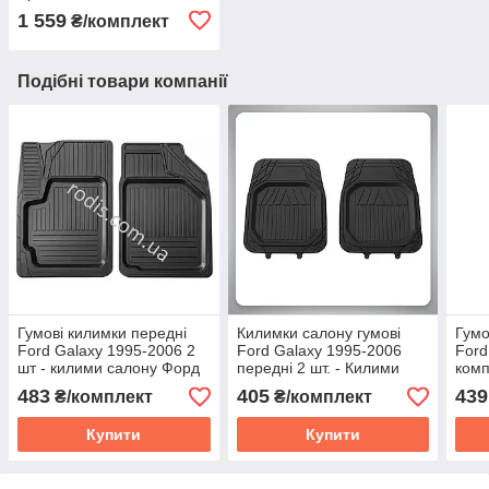
2 1995-2000 (1+1) (design
1 559
₴/комплект
2016) — Килимки в салон
(комплект)
Подібні товари компанії
Гумові килимки передні
Килимки салону гумові
Гумо
Ford Galaxy 1995-2006 2
Ford Galaxy 1995-2006
Ford
шт - килими салону Форд
передні 2 шт. - Килими
комп
Гелаксі
Форд Галакси
сало
483
405
439
₴/комплект
₴/комплект
Купити
Купити