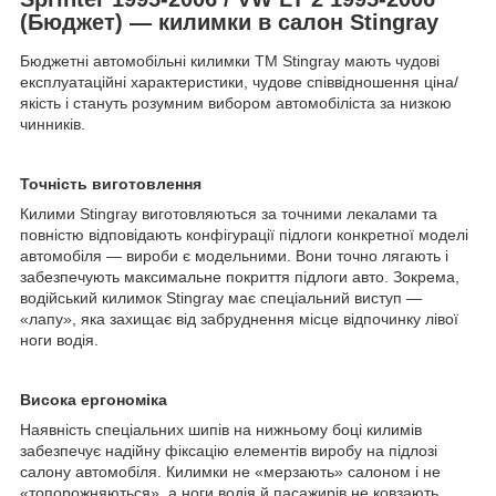
(Бюджет) — килимки в салон Stingray
Бюджетні автомобільні килимки ТМ Stingray мають чудові
експлуатаційні характеристики, чудове співвідношення ціна/
якість і стануть розумним вибором автомобіліста за низкою
чинників.
Точність виготовлення
Килими Stingray виготовляються за точними лекалами та
повністю відповідають конфігурації підлоги конкретної моделі
автомобіля — вироби є модельними. Вони точно лягають і
забезпечують максимальне покриття підлоги авто. Зокрема,
водійський килимок Stingray має спеціальний виступ —
«лапу», яка захищає від забруднення місце відпочинку лівої
ноги водія.
Висока ергономіка
Наявність спеціальних шипів на нижньому боці килимів
забезпечує надійну фіксацію елементів виробу на підлозі
салону автомобіля. Килимки не «мерзають» салоном і не
«топорожняються», а ноги водія й пасажирів не ковзають