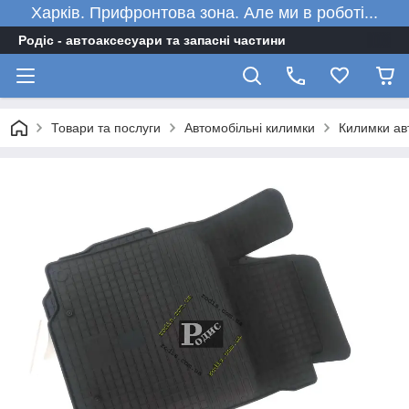
Харків. Прифронтова зона. Але ми в роботі...
Родіс - автоаксесуари та запасні частини
Товари та послуги
Автомобільні килимки
Килимки авт