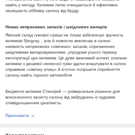
навіть у негоду. Килимки легко очищаються й ефективно
захищають оббивку салону від бруду.
Немає неприємних запахів і шкідливих випарів
Якісний склад гумової суміші не тільки забезпечує зручність
килимків Stingray, , але й повністю виключає в салоні
наявність неприємних «хімічних» запахів, спричинених
шкідливими випаровуваннями, упродовж усього терміну
експлуатації цих килимків. Це дуже важливий аспект, оскільки
килимки з дешевої неякісної гуми здатні влаштувати в салоні
справжню «хімічну атаку» й істотно погіршити сприйняття
салону навіть гарного автомобіля.
Бюджетні килимки Стингрей — універсальне рішення для
всесезонного захисту салону від забруднень із чудовим
співвідношенням ціна/якість.
Приховати