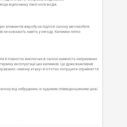
ісце відпочинку лівої ноги водія.
цію елементів виробу на підлозі салону автомобіля.
в не ковзають навіть у негоду. Килимки легко
, але й повністю виключає в салоні наявність неприємних
терміну експлуатації цих килимків. Це дуже важливий
справжню «хімічну атаку» й істотно погіршити сприйняття
алону від забруднень із чудовим співвідношенням ціна/