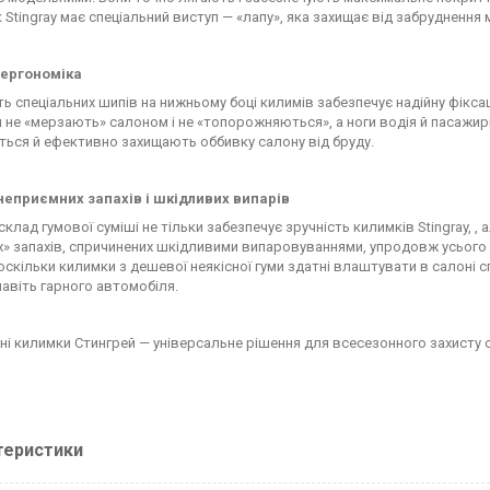
Stingray має спеціальний виступ — «лапу», яка захищає від забруднення м
 ергономіка
ть спеціальних шипів на нижньому боці килимів забезпечує надійну фікса
 не «мерзають» салоном і не «топорожняються», а ноги водія й пасажирі
ься й ефективно захищають оббивку салону від бруду.
еприємних запахів і шкідливих випарів
склад гумової суміші не тільки забезпечує зручність килимків Stingray, 
их» запахів, спричинених шкідливими випаровуваннями, упродовж усього 
 оскільки килимки з дешевої неякісної гуми здатні влаштувати в салоні 
навіть гарного автомобіля.
і килимки Стингрей — універсальне рішення для всесезонного захисту с
теристики