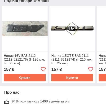
Подібні товари компанії
Напис 16V ВАЗ 2112
Напис 1.5GTE ВАЗ 2111
Напи
(2112-8212176) (l=126 мм,
(2111-8212174) (l=210 мм,
(211
h = 25 мм)
h = 25 мм)
мм, 
157
157
157
₴
₴
Купити
Купити
Про нас
94% позитивних з 1498 відгуків за рік