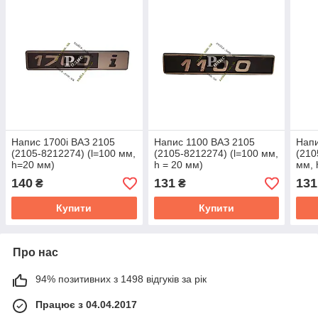
Напис 1700i ВАЗ 2105
Напис 1100 ВАЗ 2105
Напи
(2105-8212274) (l=100 мм,
(2105-8212274) (l=100 мм,
(210
h=20 мм)
h = 20 мм)
мм, 
140
131
131
₴
₴
Купити
Купити
Про нас
94% позитивних з 1498 відгуків за рік
Працює з 04.04.2017