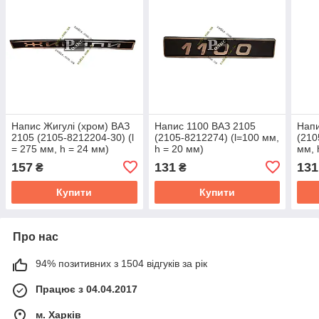
Напис Жигулі (хром) ВАЗ
Напис 1100 ВАЗ 2105
Напи
2105 (2105-8212204-30) (l
(2105-8212274) (l=100 мм,
(210
= 275 мм, h = 24 мм)
h = 20 мм)
мм, 
157
131
131
₴
₴
Купити
Купити
Про нас
94% позитивних з 1504 відгуків за рік
Працює з 04.04.2017
м. Харків