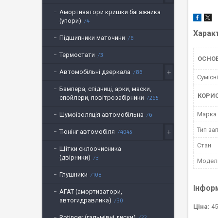
Амортизатори кришки багажника
(упори)
4
Харак
Підшипники маточини
6
Термостати
3
ОСНО
Автомобільні дзеркала
86
Сумісн
Бампера, спідниці, арки, маски,
КОРИ
спойлери, повітрозабірники
265
Марка
Шумоізоляція автомобільна
6
Тип за
Тюнінг автомобіля
4045
Стан
Щітки склоочисника
(двірники)
3
Модел
Глушники
108
Інфор
АГАТ (амортизатори,
автогидравлика)
30
Ціна:
45
Rotinger (гальмівні диски)
22