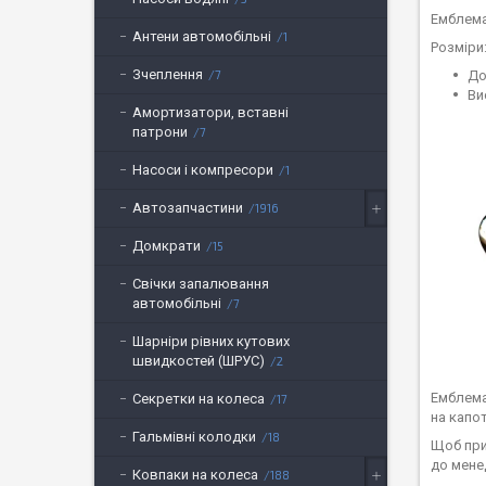
Емблема
Антени автомобільні
1
Розміри
Зчеплення
До
7
Ви
Амортизатори, вставні
патрони
7
Насоси і компресори
1
Автозапчастини
1916
Домкрати
15
Свічки запалювання
автомобільні
7
Шарніри рівних кутових
швидкостей (ШРУС)
2
Емблема
Секретки на колеса
17
на капо
Гальмівні колодки
18
Щоб при
до мене
Ковпаки на колеса
188