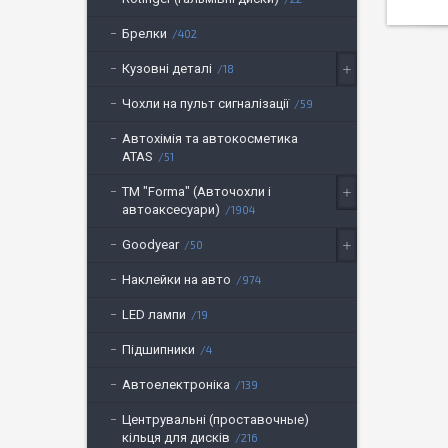
Брелки
402
Кузовні деталі
18
Чохли на пульт сигналізації
59
Автохімія та автокосметика
ATAS
51
ТМ "Forma" (Авточохли і
автоаксесуари)
1904
Goodyear
50
Наклейки на авто
974
LED лампи
19
Підшипники
4
Автоелектроніка
139
Центрувальні (проставочные)
кільця для дисків
216