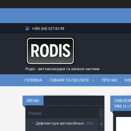
+380 (68) 027-82-98
Родіс - автоаксесуари та запасні частини
ГОЛОВНА
ТОВАРИ ТА ПОСЛУГИ
ПРО НАС
КО
ЕМБЛЕМА
ММ, H =
Товари
Дефлектори автомобільні
2214