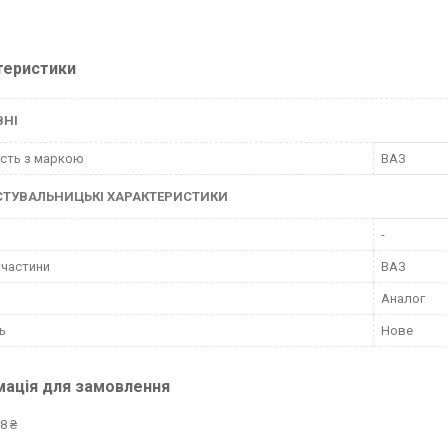
теристики
ВНІ
ість з маркою
ВАЗ
СТУВАЛЬНИЦЬКІ ХАРАКТЕРИСТИКИ
-
пчастини
ВАЗ
Аналог
ь
Нове
мація для замовлення
8 ₴