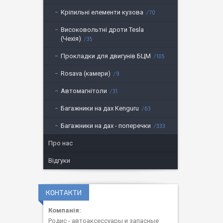
Кріпильні елементи кузова
70
Високовольтні дроти Tesla
(Чехія)
35
Прокладки для двигунів БЦМ
105
Rosava (камери)
9
Автомагнітоли
31
Багажники на дах Kenguru
63
Багажники на дах - поперечки
333
Про нас
Відгуки
КОНТАКТИ
Родис - автоаксессуары и запасные