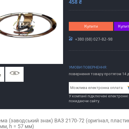
458 ₴
Купити
Купит
+380 (68) 027-82-98
повернення товару протягом 14 
У компанії підключені електронні
покидаючи сайту.
ма (заводський знак) ВАЗ 2170-72 (оригінал, пластик)
мм, h = 57 мм)