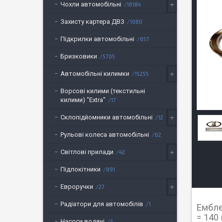
Чохли автомобільні
16184
Захисту картера ДВЗ
1080
Підкрилки автомобільні
657
Бризковики
5705
Автомобільні килимки
15255
Ворсові килими (текстильні
килими) "Extra"
17
Склопідйомники автомобільні
12
Рульові колеса автомобільні
62
Світлові прилади
42
Підлокітники
891
Евроручки
27
Радіатори для автомобілів
1
Ембле
= 140 
Насоси водяні
3