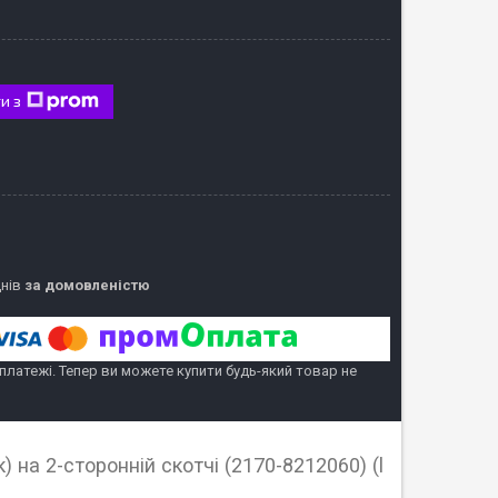
и з
днів
за домовленістю
 платежі. Тепер ви можете купити будь-який товар не
 на 2-сторонній скотчі (2170-8212060) (l