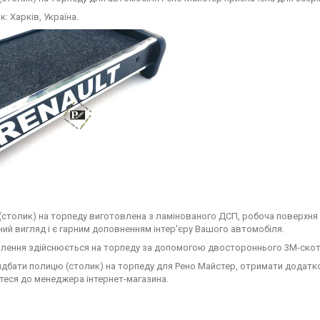
: Харків, Україна.
(столик) на торпеду виготовлена з ламінованого ДСП, робоча поверхня о
ний вигляд і є гарним доповненням інтер'єру Вашого автомобіля.
лення здійснюється на торпеду за допомогою двостороннього 3М-скот
дбати полицю (столик) на торпеду для Рено Майстер, отримати додатков
теся до менеджера інтернет-магазина.