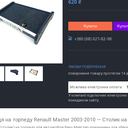
620 ₴
Купити
Купит
+380 (68) 027-82-98
повернення товару протягом 14 
У компанії підключені електронні
покидаючи сайту.
я на торпеду Renault Master 2003-2010 — Столик н
(столик) на торпеду для автомобіля Рено Майстер призначена для зберіг