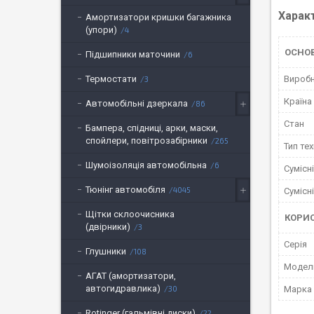
Харак
Амортизатори кришки багажника
(упори)
4
ОСНОВ
Підшипники маточини
6
Вироб
Термостати
3
Країна
Автомобільні дзеркала
86
Стан
Бампера, спідниці, арки, маски,
спойлери, повітрозабірники
265
Тип тех
Шумоізоляція автомобільна
6
Сумісн
Тюнінг автомобіля
4045
Сумісн
Щітки склоочисника
КОРИ
(двірники)
3
Серія
Глушники
108
Модел
АГАТ (амортизатори,
автогидравлика)
Марка
30
Rotinger (гальмівні диски)
22