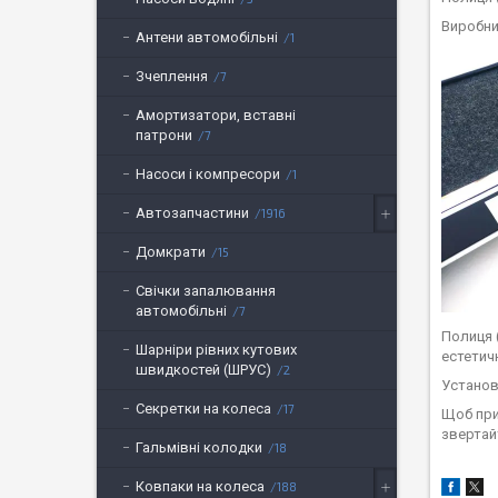
Виробник
Антени автомобільні
1
Зчеплення
7
Амортизатори, вставні
патрони
7
Насоси і компресори
1
Автозапчастини
1916
Домкрати
15
Свічки запалювання
автомобільні
7
Полиця 
Шарніри рівних кутових
естетич
швидкостей (ШРУС)
2
Установ
Секретки на колеса
17
Щоб при
звертай
Гальмівні колодки
18
Ковпаки на колеса
188