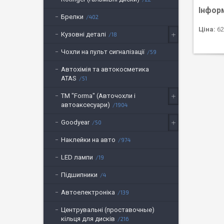
Інфор
Брелки
402
Ціна:
62
Кузовні деталі
18
Чохли на пульт сигналізації
59
Автохімія та автокосметика
ATAS
51
ТМ "Forma" (Авточохли і
автоаксесуари)
1904
Goodyear
50
Наклейки на авто
974
LED лампи
19
Підшипники
4
Автоелектроніка
139
Центрувальні (проставочные)
кільця для дисків
216