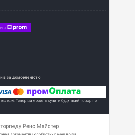
и з
днів
за домовленістю
 платежі. Тепер ви можете купити будь-який товар не
а торпеду Рено Майстер
ання документів і особистих речей водія.