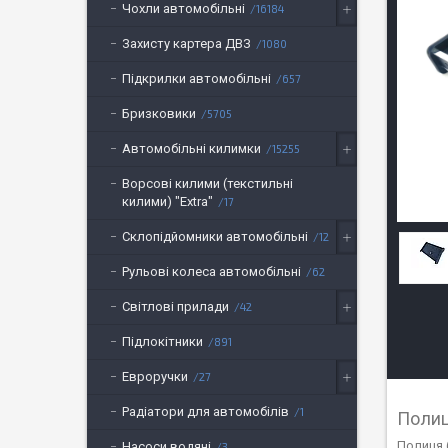
Чохли автомобільні
16184
Захисту картера ДВЗ
1080
Підкрилки автомобільні
657
Бризковики
5705
Автомобільні килимки
15255
Ворсові килими (текстильні
килими) "Extra"
17
Склопідйомники автомобільні
12
Рульові колеса автомобільні
62
Світлові прилади
42
Підлокітники
891
Евроручки
27
Радіатори для автомобілів
1
Полиц
Полиця 
Насоси водяні
3