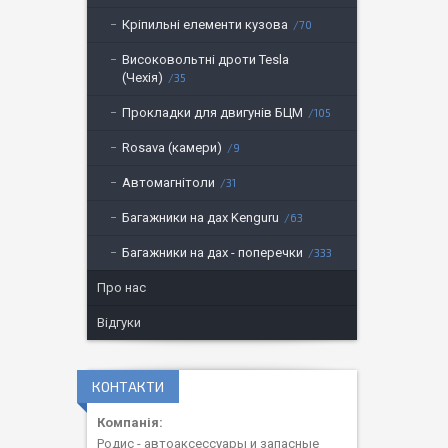
Кріпильні елементи кузова
70
Високовольтні дроти Tesla
(Чехія)
35
Прокладки для двигунів БЦМ
105
Rosava (камери)
9
Автомагнітоли
31
Багажники на дах Kenguru
63
Багажники на дах - поперечки
333
Про нас
Відгуки
КОНТАКТИ
Родис - автоаксессуары и запасные